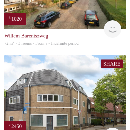
1020
€
finde
Willem Barentszweg
2
72 m
· 3 rooms · From ? - Indefinite period
SHARE
2450
€