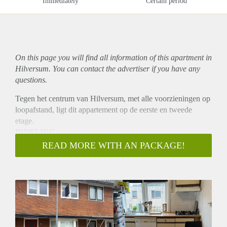
Immediately
Certain period
On this page you will find all information of this
apartment
in
Hilversum. You can contact the advertiser if you have any
questions.
Tegen het centrum van Hilversum, met alle voorzieningen op
loopafstand, ligt dit appartement op de eerste en tweede
etage.
INDELING
Gemeenschappelijke entree, eerste etage, de hal, de
READ MORE WITH AN PACKAGE!
woonkamer aan de voorkant met aan de achterkant een open
keuken, een ruime badkamer moet douche en toilet. Op de
tweede verdieping bevindt zich een grote slaapkamer.