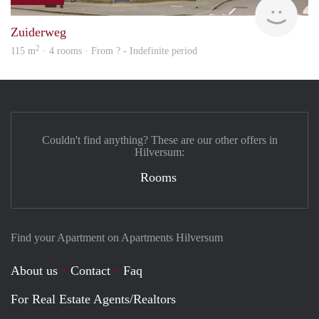
NE
Zuiderweg
2
115 m
· 4 rooms · From ? - Indefinite period
Couldn't find anything? These are our other offers in
Hilversum:
Rooms
Find your Apartment on Apartments Hilversum
About us
Contact
Faq
For Real Estate Agents/Realtors