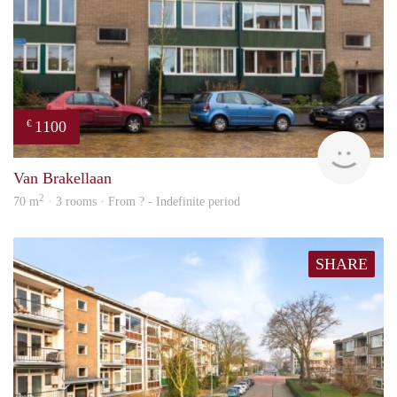
1100
€
finde
Van Brakellaan
2
70 m
· 3 rooms · From ? - Indefinite period
SHARE