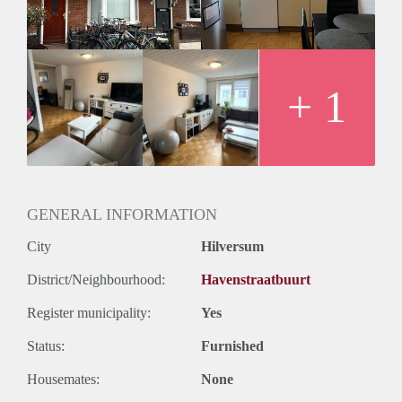
+ 1
GENERAL INFORMATION
City
Hilversum
District/Neighbourhood:
Havenstraatbuurt
Register municipality:
Yes
Status:
Furnished
Housemates:
None