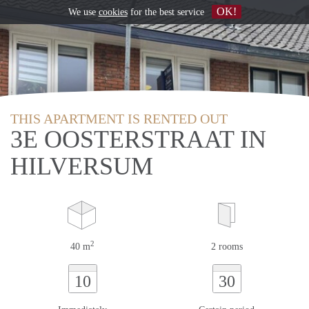
OK!
We use
cookies
for the best service
THIS APARTMENT IS RENTED OUT
3E OOSTERSTRAAT IN
HILVERSUM
2
40 m
2 rooms
10
30