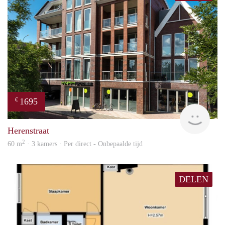
1695
€
NE
Herenstraat
2
60 m
· 3 kamers · Per direct - Onbepaalde tijd
DELEN