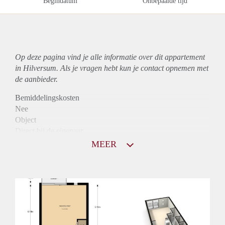
Begindatum
Onbepaalde tijd
Op deze pagina vind je alle informatie over dit
appartement
in Hilversum. Als je vragen hebt kun je contact opnemen met
de aanbieder.
Bemiddelingskosten
Nee
Object
Direct bij de eigenaar
Borg
MEER
970
Garantiestelling
Mogelijk
Huurtoeslag
Niet mogelijk
Inkomen eis
2,8 X Maandhuur Bruto