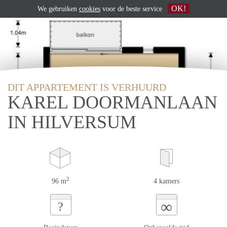
OK!
We gebruiken
cookies
voor de beste service
DIT APPARTEMENT IS VERHUURD
KAREL DOORMANLAAN
IN HILVERSUM
2
96 m
4 kamers
∞
?