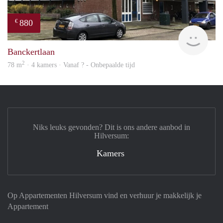
880
€
Woni
Banckertlaan
2
78 m
· 4 kamers · Vanaf ? - Onbepaalde tijd
Niks leuks gevonden? Dit is ons andere aanbod in
Hilversum:
Kamers
Op Appartementen Hilversum vind en verhuur je makkelijk je
Appartement