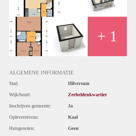
Huurtermijn
Onbepaalde termijn
Oplevering
Kaal
+ 1
ALGEMENE INFORMATIE
Stad
Hilversum
Wijk/buurt:
Zeeheldenkwartier
Inschrijven gemeente:
Ja
Opleverniveau:
Kaal
Huisgenoten:
Geen