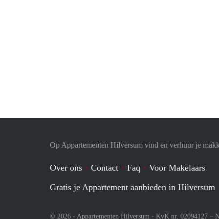
Op Appartementen Hilversum vind en verhuur je makk
Over ons
Contact
Faq
Voor Makelaars
Gratis je Appartement aanbieden in Hilversum
© 2026 - Appartementen Hilversum - KvK nr. 02094127 –
N