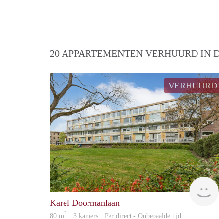
20 APPARTEMENTEN VERHUURD IN D
VERHUURD
Karel Doormanlaan
2
80 m
· 3 kamers · Per direct - Onbepaalde tijd