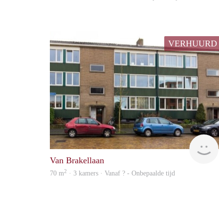
VERHUURD
Van Brakellaan
2
70 m
· 3 kamers · Vanaf ? - Onbepaalde tijd