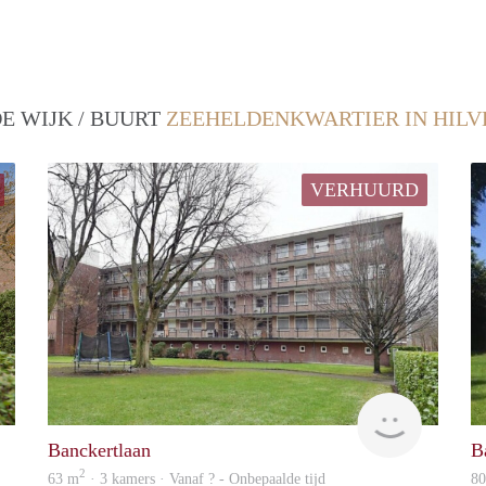
E WIJK / BUURT
ZEEHELDENKWARTIER IN HIL
VERHUURD
Contact
Woning
Banckertlaan
B
2
63 m
· 3 kamers · Vanaf ? - Onbepaalde tijd
8