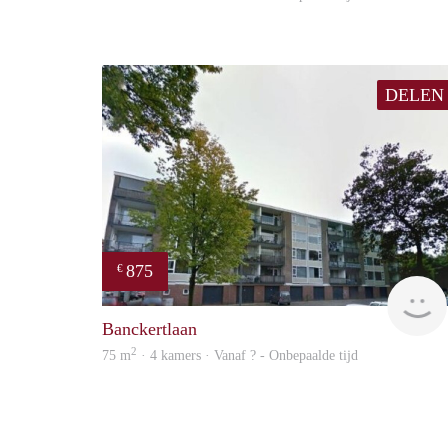
DELEN
875
€
Banckertlaan
2
75 m
· 4 kamers · Vanaf ? - Onbepaalde tijd