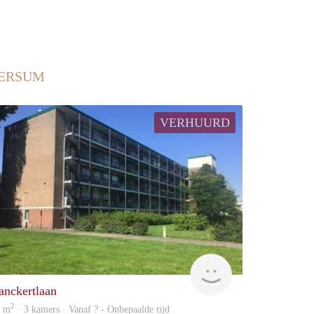
VERSUM
VERHUURD
finder
anckertlaan
2
0 m
· 3 kamers · Vanaf ? - Onbepaalde tijd