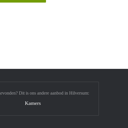
gevonden? Dit is ons andere aanbod in Hilversum:
Kamers