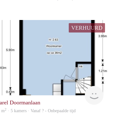
VERHUURD
Woning
arel Doormanlaan
2
6 m
· 5 kamers · Vanaf ? - Onbepaalde tijd