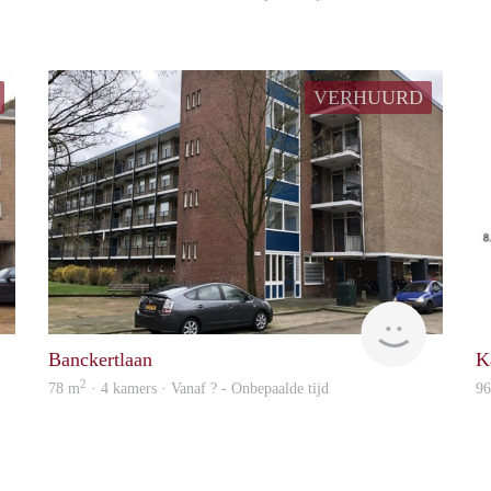
VERHUURD
finder
Woning
Banckertlaan
K
2
78 m
· 4 kamers · Vanaf ? - Onbepaalde tijd
9