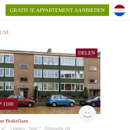
GRATIS JE APPARTEMENT AANBIEDEN
SUM
DELEN
1100
€
finder
an Brakellaan
2
0 m
· 3 kamers · Vanaf ? - Onbepaalde tijd