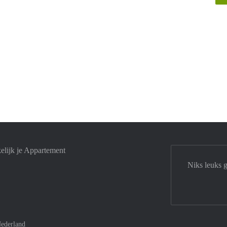
elijk je Appartement
Niks leuks 
ederland