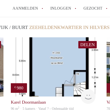
AANMELDEN
INLOGGEN
GEZOCHT
IJK / BUURT
ZEEHELDENKWARTIER IN HILVER
DELEN
980
€
Woning
Woning
Karel Doormanlaan
V
2
96 m
· 5 kamers · Vanaf ? - Onbepaalde tijd
7