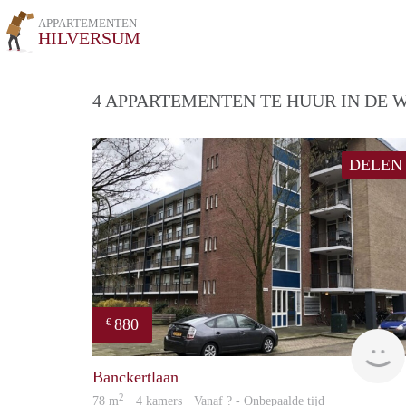
APPARTEMENTEN
HILVERSUM
4 APPARTEMENTEN TE HUUR IN DE W
DELEN
880
€
Banckertlaan
2
78 m
· 4 kamers · Vanaf ? - Onbepaalde tijd