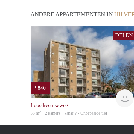
ANDERE APPARTEMENTEN IN
HILVE
DELEN
840
€
Loosdrechtseweg
2
58 m
· 2 kamers · Vanaf ? - Onbepaalde tijd