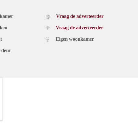
dkamer
Vraag de adverteerder
uken
Vraag de adverteerder
t
Eigen woonkamer
rdeur