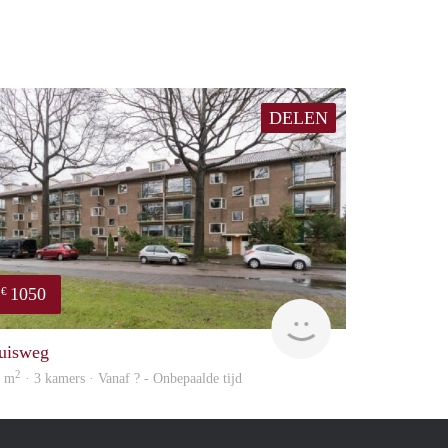
DELEN
1050
€
finder
uisweg
2
2 m
· 3 kamers · Vanaf ? - Onbepaalde tijd