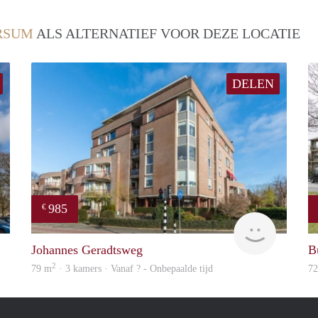
RSUM
ALS ALTERNATIEF VOOR DEZE LOCATIE
DELEN
985
€
finder
Woning
Johannes Geradtsweg
B
2
79 m
· 3 kamers · Vanaf ? - Onbepaalde tijd
7