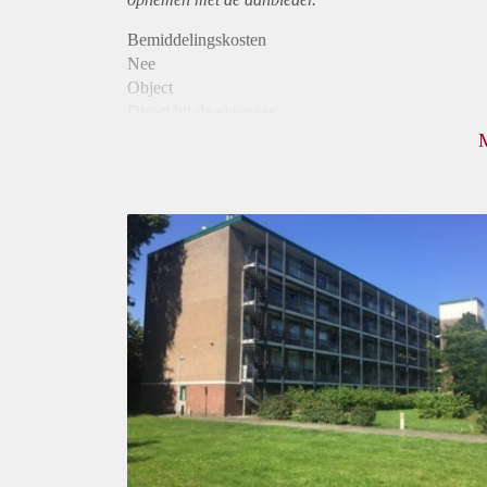
Bemiddelingskosten
Nee
Object
Direct bij de eigenaar
Borg
1050
Garantiestelling
Mogelijk
Huurtoeslag
Niet mogelijk
Inkomen eis
3,3 X Maandhuur Bruto
Huurtermijn
Onbepaalde termijn
Oplevering
Kaal