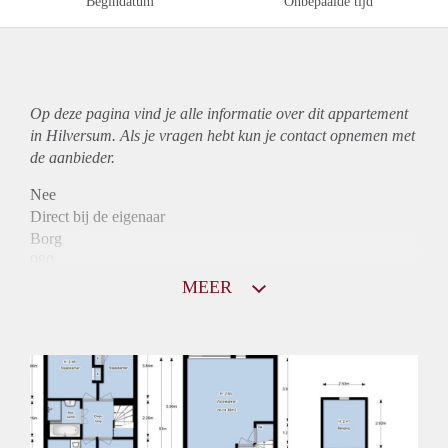
Begindatum
Onbepaalde tijd
Op deze pagina vind je alle informatie over dit
appartement
in Hilversum. Als je vragen hebt kun je contact opnemen met
de aanbieder.
Nee
Direct bij de eigenaar
Borg
980
Garantiestelling
MEER
Mogelijk
Huurtoeslag
Niet mogelijk
Inkomen eis
2,8 X Maandhuur Bruto
Huurtermijn
Onbepaalde termijn