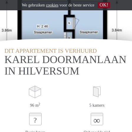
OK!
We gebruiken
cookies
voor de beste service
DIT APPARTEMENT IS VERHUURD
KAREL DOORMANLAAN
IN HILVERSUM
2
96 m
5 kamers
∞
?