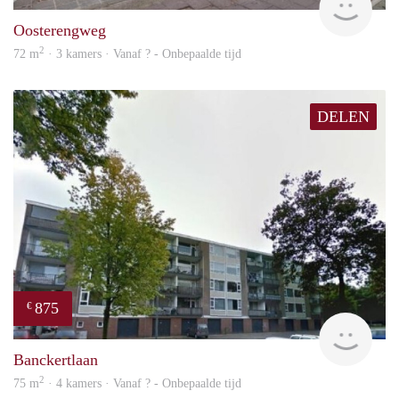
Oosterengweg
2
72 m
· 3 kamers · Vanaf ? - Onbepaalde tijd
DELEN
875
€
finde
Banckertlaan
2
75 m
· 4 kamers · Vanaf ? - Onbepaalde tijd