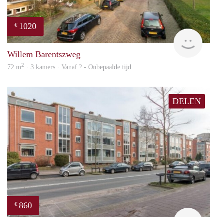
1020
€
finde
Willem Barentszweg
2
72 m
· 3 kamers · Vanaf ? - Onbepaalde tijd
DELEN
860
€
rent