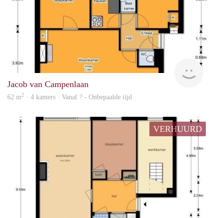
rent
Jacob van Campenlaan
2
62 m
· 4 kamers · Vanaf ? - Onbepaalde tijd
VERHUURD