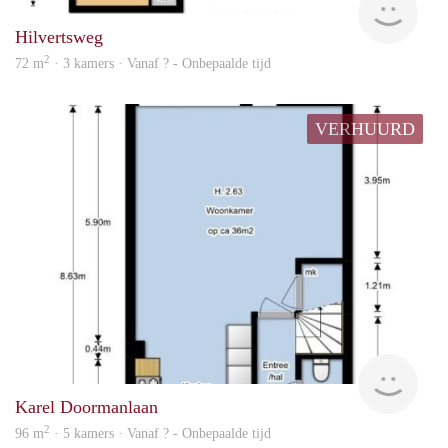
Hilvertsweg
2
72 m
· 3 kamers · Vanaf ? - Onbepaalde tijd
VERHUURD
rent
Karel Doormanlaan
2
96 m
· 5 kamers · Vanaf ? - Onbepaalde tijd