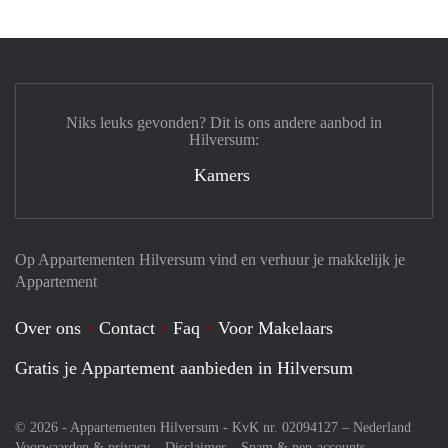
Niks leuks gevonden? Dit is ons andere aanbod in
Hilversum:
Kamers
Op Appartementen Hilversum vind en verhuur je makkelijk je
Appartement
Over ons
Contact
Faq
Voor Makelaars
Gratis je Appartement aanbieden in Hilversum
© 2026 - Appartementen Hilversum - KvK nr. 02094127 –
Nederland
Voorwaarden & privacy
Disclaimer
Spam & nep-accounts