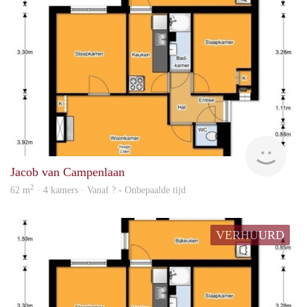
rent
Jacob van Campenlaan
2
62 m
· 4 kamers · Vanaf ? - Onbepaalde tijd
VERHUURD