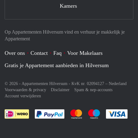
Kamers
Op Appartementen Hilversum vind en verhuur je makkelijk je
Appartement
Over ons
Contact
Faq
Voor Makelaars
Gratis je Appartement aanbieden in Hilversum
© 2026 - Appartementen Hilversum - KvK nr. 02094127 –
Nederland
Voorwaarden & privacy
Disclaimer
Spam & nep-accounts
Account verwijderen
Je rekent gemakkelijk af met Paypal
Je rekent gemakkelijk af met M
Je rekent gemakkelij
Je re