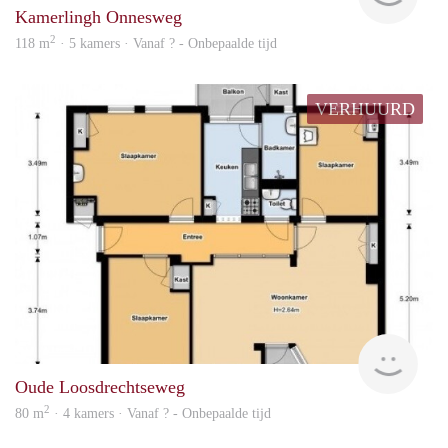
Kamerlingh Onnesweg
2
118 m
· 5 kamers · Vanaf ? - Onbepaalde tijd
VERHUURD
rent
Oude Loosdrechtseweg
2
80 m
· 4 kamers · Vanaf ? - Onbepaalde tijd