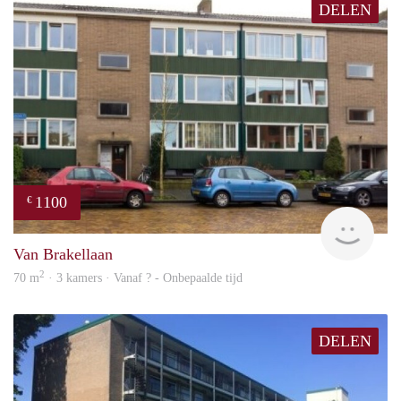
DELEN
1100
€
rent
Van Brakellaan
2
70 m
· 3 kamers · Vanaf ? - Onbepaalde tijd
DELEN