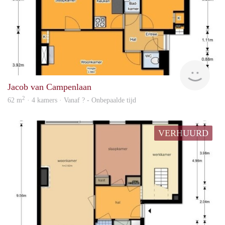
rent
Jacob van Campenlaan
2
62 m
· 4 kamers · Vanaf ? - Onbepaalde tijd
VERHUURD