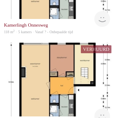
rent
Kamerlingh Onnesweg
2
118 m
· 5 kamers · Vanaf ? - Onbepaalde tijd
VERHUURD
rent