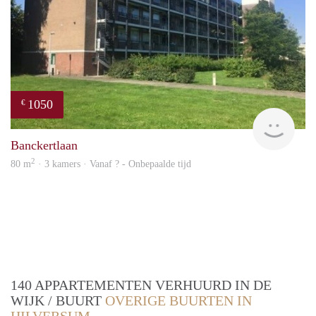
1050
€
rent
Banckertlaan
2
80 m
· 3 kamers · Vanaf ? - Onbepaalde tijd
140 APPARTEMENTEN VERHUURD IN DE
WIJK / BUURT
OVERIGE BUURTEN IN