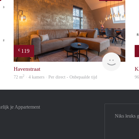
119
€
Woning
housing
Havenstraat
K
2
72 m
· 4 kamers · Per direct - Onbepaalde tijd
9
elijk je Appartement
Niks leuks 