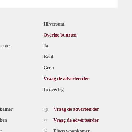
Hilversum
Overige buurten
eente:
Ja
Kaal
Geen
Vraag de adverteerder
In overleg
dkamer
Vraag de adverteerder
uken
Vraag de adverteerder
t
Eigen woonkamer