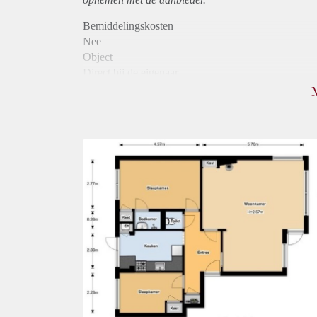
Bemiddelingskosten
Nee
Object
Direct bij de eigenaar
Borg
1090
Garantiestelling
Mogelijk
Huurtoeslag
Niet mogelijk
Inkomen eis
3,1 X Maandhuur Bruto
Huurtermijn
Onbepaalde termijn
Oplevering
Kaal