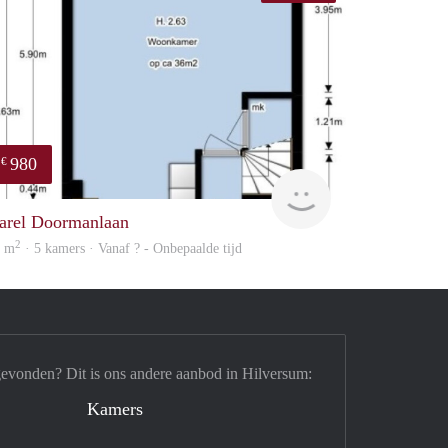
980
€
Woning
arel Doormanlaan
2
6 m
· 5 kamers · Vanaf ? - Onbepaalde tijd
gevonden? Dit is ons andere aanbod in Hilversum:
Kamers