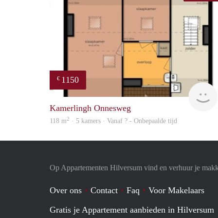
1150
€
Kamerlingh Onnesweg
2
118 m
· 5 kamers · Vanaf ? - Onbepaalde tijd
Op Appartementen Hilversum vind en verhuur je makk
Over ons
Contact
Faq
Voor Makelaars
Gratis je Appartement aanbieden in Hilversum