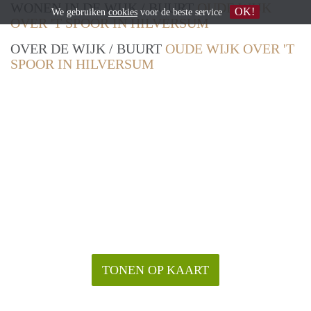
WONEN IN DE WIJK / BUURT
OUDE WIJK
OK!
We gebruiken
cookies
voor de beste service
OVER 'T SPOOR IN HILVERSUM
OVER DE WIJK / BUURT
OUDE WIJK OVER 'T
SPOOR IN HILVERSUM
TONEN OP KAART