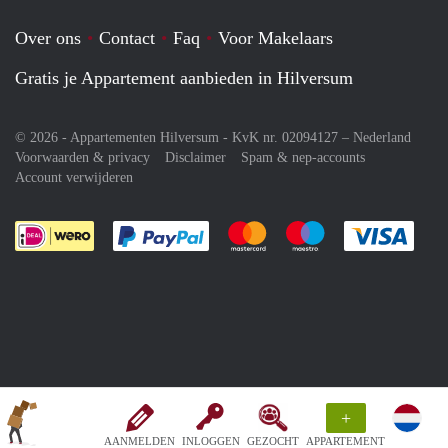
Over ons
Contact
Faq
Voor Makelaars
Gratis je Appartement aanbieden in Hilversum
© 2026 - Appartementen Hilversum - KvK nr. 02094127 –
Nederland
Voorwaarden & privacy
Disclaimer
Spam & nep-accounts
Account verwijderen
Je rekent gemakkelijk af met Paypal
Je rekent gemakkelijk af met M
Je rekent gemakkelij
Je re
+
AANMELDEN
INLOGGEN
GEZOCHT
APPARTEMENT