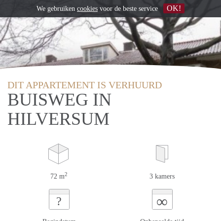
OK!
We gebruiken
cookies
voor de beste service
DIT APPARTEMENT IS VERHUURD
BUISWEG IN
HILVERSUM
2
72 m
3 kamers
∞
?