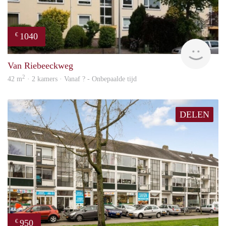
1040
€
rent
Van Riebeeckweg
2
42 m
· 2 kamers · Vanaf ? - Onbepaalde tijd
DELEN
950
€