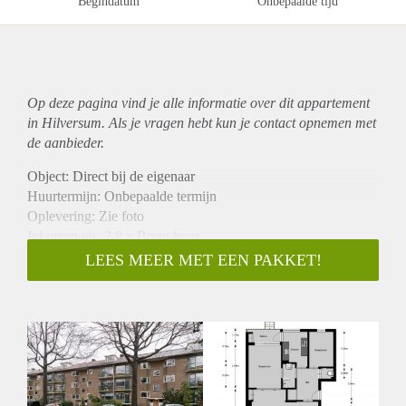
Begindatum
Onbepaalde tijd
Op deze pagina vind je alle informatie over dit
appartement
in Hilversum. Als je vragen hebt kun je contact opnemen met
de aanbieder.
Object: Direct bij de eigenaar
Huurtermijn: Onbepaalde termijn
Oplevering: Zie foto
Inkomen eis: 2,8 x Bruto huur
Garantiestelling mogelijk: Ja
LEES MEER MET EEN PAKKET!
Borg: 1 Maand
Bemiddeling kosten: Nee
Woningdelers toegestaan: Ja
Huisdieren toegestaan: Afhankelijk van de Eigenaar
Huurtoeslag grens: Nee
Geschikt voor studenten: Afhankelijk van de Eigenaar