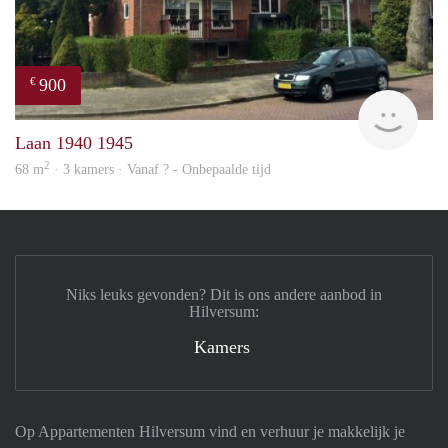
900
€
rent
Laan 1940 1945
2
68 m
· 3 kamers · Vanaf ? - Onbepaalde tijd
Niks leuks gevonden? Dit is ons andere aanbod in
Hilversum:
Kamers
Op Appartementen Hilversum vind en verhuur je makkelijk je