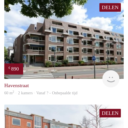
DELEN
890
€
finde
Havenstraat
2
60 m
· 2 kamers · Vanaf ? - Onbepaalde tijd
DELEN