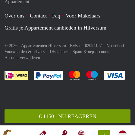
Appartement
Over ons
Contact
Faq
Voor Makelaars
Gratis je Appartement aanbieden in Hilversum
© 2026 - Appartementen Hilversum - KvK nr. 02094127 –
Nederland
Voorwaarden & privacy
Disclaimer
Spam & nep-accounts
Account verwijderen
Je rekent gemakkelijk af met Paypal
Je rekent gemakkelijk af met M
Je rekent gemakkelij
Je re
€ 1150 | NU REAGEREN
+