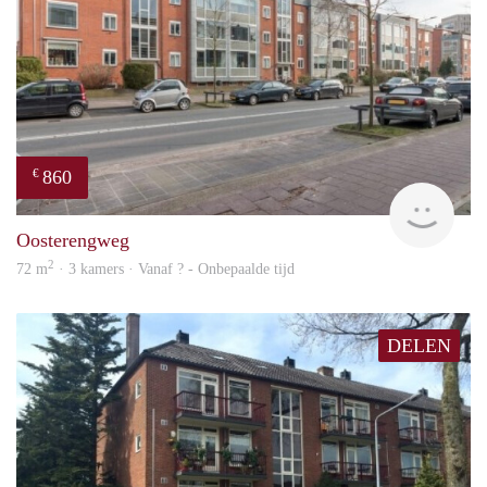
860
€
rent
Oosterengweg
2
72 m
· 3 kamers · Vanaf ? - Onbepaalde tijd
DELEN