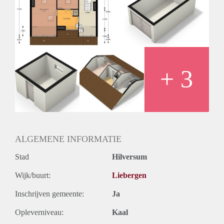
Huurtermijn
Onbepaalde termijn
Oplevering
Kaal
+ 3
ALGEMENE INFORMATIE
Stad
Hilversum
Wijk/buurt:
Liebergen
Inschrijven gemeente:
Ja
Opleverniveau:
Kaal