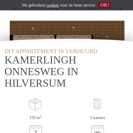
OK!
We gebruiken
cookies
voor de beste service
DIT APPARTEMENT IS VERHUURD
KAMERLINGH
ONNESWEG IN
HILVERSUM
2
118 m
5 kamers
∞
?