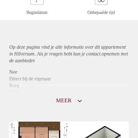
Begindatum
Onbepaalde tijd
Op deze pagina vind je alle informatie over dit
appartement
in Hilversum. Als je vragen hebt kun je contact opnemen met
de aanbieder.
Nee
Direct bij de eigenaar
Borg
1150
Garantiestelling
MEER
Mogelijk
Huurtoeslag
Niet mogelijk
Inkomen eis
3,1 X Maandhuur Bruto