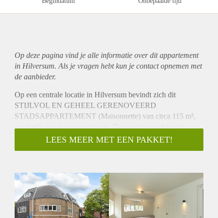
Begindatum
Onbepaalde tijd
Op deze pagina vind je alle informatie over dit
appartement
in Hilversum. Als je vragen hebt kun je contact opnemen met
de aanbieder.
Op een centrale locatie in Hilversum bevindt zich dit
STIJLVOL EN GEHEEL GERENOVEERD
STADSAPPARTEMENT (Maisonnette) van circa 115 m²,
verdeeld over twee woonlagen. De woning combineert
comfort, ruimte en duurzaamheid met een warme en moderne
LEES MEER MET EEN PAKKET!
uitstraling. De royale leefruimte met karakteristieke ronde
raampartij zorgt voor veel natuurlijk licht en geeft de woning
een unieke sfeer, terwijl de volledig nieuwe open keuken
naadloos aansluit op het wooncomfort van nu.
Met DRIE SLAAPKAMERS, een moderne badkamer en
een ruime loggia beschikt de woning over verrassend veel
leefruimte. Dankzij de hoogwaardige afwerking, uitstekende