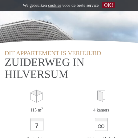
OK!
We gebruiken
cookies
voor de beste service
DIT APPARTEMENT IS VERHUURD
ZUIDERWEG IN
HILVERSUM
2
115 m
4 kamers
∞
?