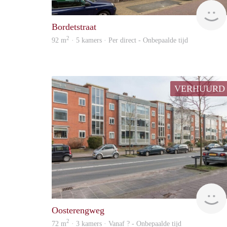
Bordetstraat
2
92 m
· 5 kamers · Per direct - Onbepaalde tijd
VERHUURD
Oosterengweg
2
72 m
· 3 kamers · Vanaf ? - Onbepaalde tijd