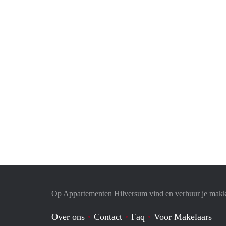
Op Appartementen Hilversum vind en verhuur je makk
Over ons
Contact
Faq
Voor Makelaars