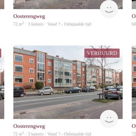
Lexis
rent
Oosterengweg
O
2
72 m
· 3 kamers · Vanaf ? - Onbepaalde tijd
6
VERHUURD
Woning
Woning
Oosterengweg
O
2
72 m
· 3 kamers · Vanaf ? - Onbepaalde tijd
7