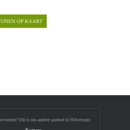
TONEN OP KAART
gevonden? Dit is ons andere aanbod in Hilversum:
Kamers