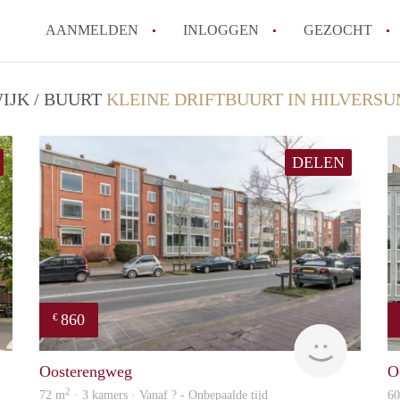
AANMELDEN
INLOGGEN
GEZOCHT
IJK / BUURT
KLEINE DRIFTBUURT IN HILVERS
DELEN
860
€
NEW
rent
Oosterengweg
O
2
72 m
· 3 kamers · Vanaf ? - Onbepaalde tijd
6