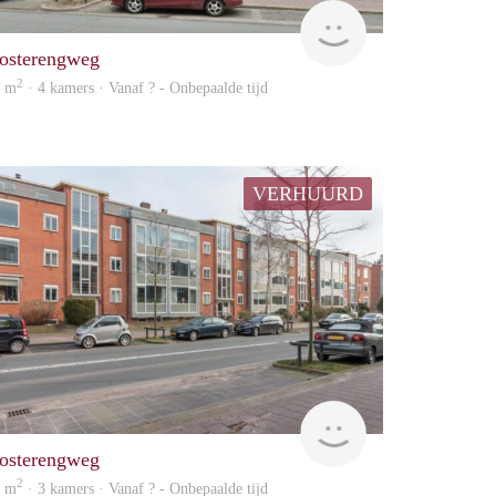
rent
osterengweg
2
0 m
· 4 kamers · Vanaf ? - Onbepaalde tijd
VERHUURD
Woning
osterengweg
2
2 m
· 3 kamers · Vanaf ? - Onbepaalde tijd