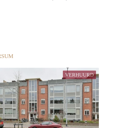
ERSUM
VERHUURD