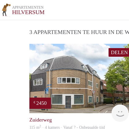
APPARTEMENTEN
HILVERSUM
3 APPARTEMENTEN TE HUUR IN DE W
DELEN
2450
€
Zuiderweg
2
115 m
· 4 kamers · Vanaf ? - Onbepaalde tijd