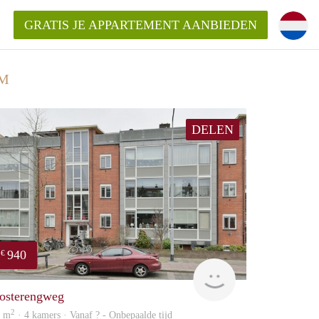
GRATIS JE APPARTEMENT AANBIEDEN
UM
DELEN
940
€
Woning
osterengweg
2
0 m
· 4 kamers · Vanaf ? - Onbepaalde tijd