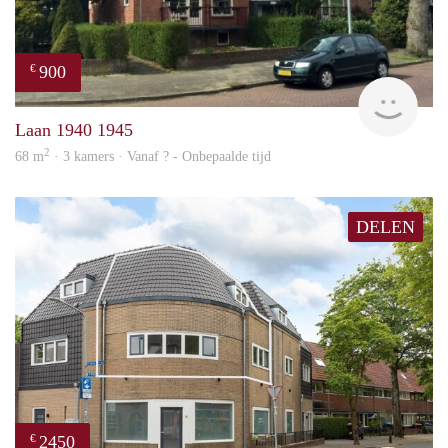
900
€
rent
Laan 1940 1945
2
68 m
· 3 kamers · Vanaf ? - Onbepaalde tijd
DELEN
2450
€