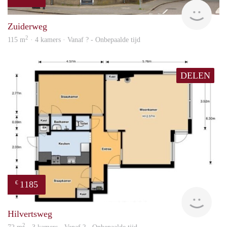
NE
Zuiderweg
2
115 m
· 4 kamers · Vanaf ? - Onbepaalde tijd
DELEN
1185
€
finde
Hilvertsweg
2