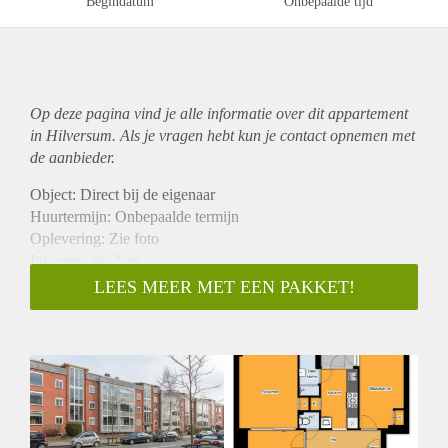
Begindatum
Onbepaalde tijd
Op deze pagina vind je alle informatie over dit
appartement
in Hilversum. Als je vragen hebt kun je contact opnemen met
de aanbieder.
Object: Direct bij de eigenaar
Huurtermijn: Onbepaalde termijn
Oplevering: Zie foto
Inkomen eis: Nee
Garantiestelling mogelijk: Nee
LEES MEER MET EEN PAKKET!
Borg: 1 Maand
Bemiddeling kosten: Nee
Woningdelers toegestaan: Nee
Huisdieren toegestaan: Afhankelijk van de Eigenaar
Huurtoeslag grens: Ja
Geschikt voor studenten: Afhankelijk van de Eigenaar