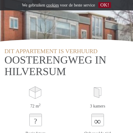
OK!
We gebruiken
cookies
voor de beste service
DIT APPARTEMENT IS VERHUURD
OOSTERENGWEG IN
HILVERSUM
2
72 m
3 kamers
∞
?