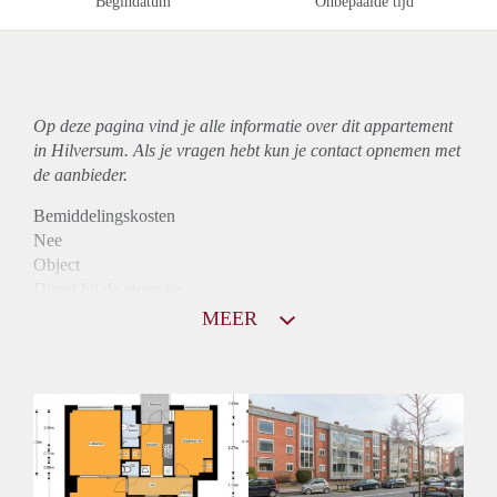
Begindatum
Onbepaalde tijd
Op deze pagina vind je alle informatie over dit
appartement
in Hilversum. Als je vragen hebt kun je contact opnemen met
de aanbieder.
Bemiddelingskosten
Nee
Object
Direct bij de eigenaar
Borg
MEER
860
Garantiestelling
Niet mogelijk
Huurtoeslag
Mogelijk
Inkomen eis
N.V.T.