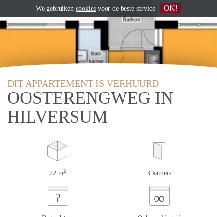
OK!
We gebruiken
cookies
voor de beste service
DIT APPARTEMENT IS VERHUURD
OOSTERENGWEG IN
HILVERSUM
2
72 m
3 kamers
∞
?