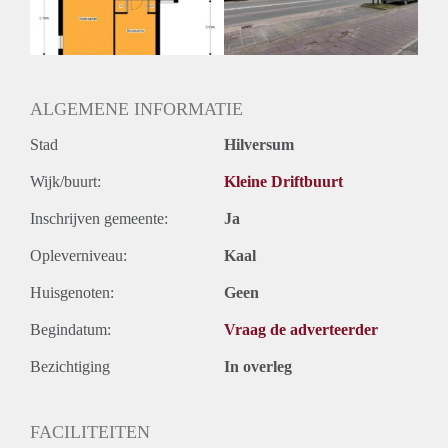
Huurtermijn
Onbepaalde termijn
Oplevering
Kaal
ALGEMENE INFORMATIE
Stad
Hilversum
Wijk/buurt:
Kleine Driftbuurt
Inschrijven gemeente:
Ja
Opleverniveau:
Kaal
Huisgenoten:
Geen
Begindatum:
Vraag de adverteerder
Bezichtiging
In overleg
FACILITEITEN