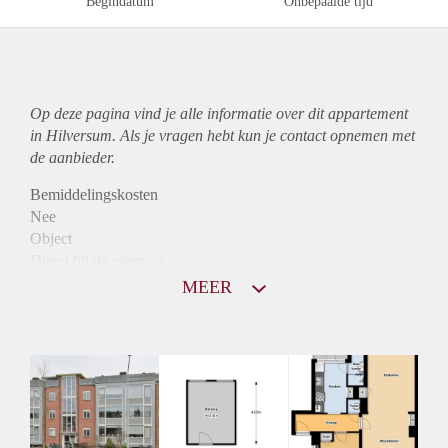
Begindatum
Onbepaalde tijd
Op deze pagina vind je alle informatie over dit
appartement
in Hilversum. Als je vragen hebt kun je contact opnemen met
de aanbieder.
Bemiddelingskosten
Nee
Object
Direct bij de eigenaar
Borg
MEER
915
Garantiestelling
Mogelijk
Huurtoeslag
Niet mogelijk
Inkomen eis
3,1 X Maandhuur Bruto