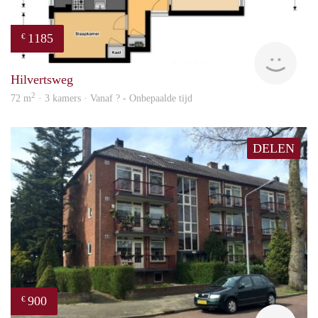
1185
€
finde
Hilvertsweg
2
72 m
· 3 kamers · Vanaf ? - Onbepaalde tijd
DELEN
900
€
rent