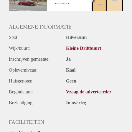
Huurtermijn
Onbepaalde termijn
Oplevering
Kaal
ALGEMENE INFORMATIE
Stad
Hilversum
Wijk/buurt:
Kleine Driftbuurt
Inschrijven gemeente:
Ja
Opleverniveau:
Kaal
Huisgenoten:
Geen
Begindatum:
Vraag de adverteerder
Bezichtiging
In overleg
FACILITEITEN