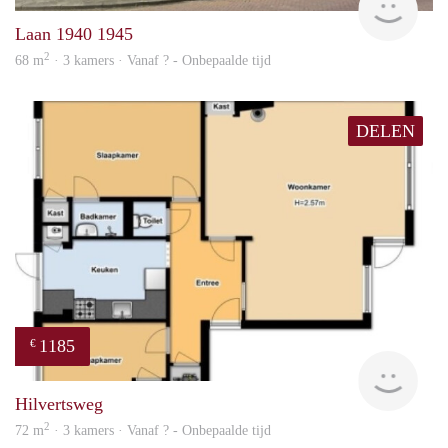
Laan 1940 1945
2
68 m
· 3 kamers · Vanaf ? - Onbepaalde tijd
DELEN
1185
€
Woni
Hilvertsweg
2
72 m
· 3 kamers · Vanaf ? - Onbepaalde tijd