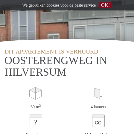
OK!
We gebruiken
cookies
voor de beste service
DIT APPARTEMENT IS VERHUURD
OOSTERENGWEG IN
HILVERSUM
2
60 m
4 kamers
∞
?