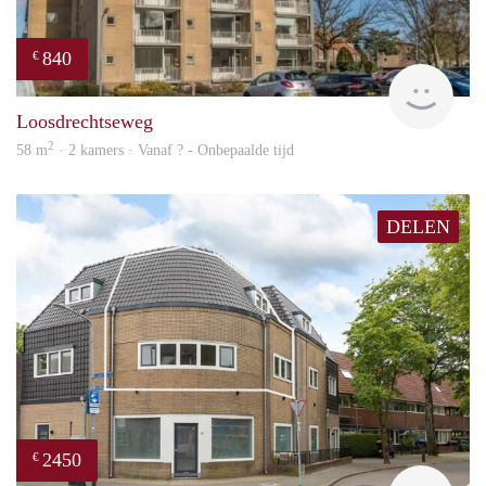
840
€
finde
Loosdrechtseweg
2
58 m
· 2 kamers · Vanaf ? - Onbepaalde tijd
DELEN
2450
€
NE