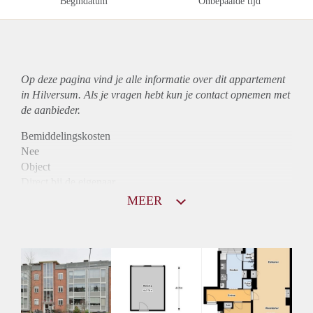
Begindatum
Onbepaalde tijd
Op deze pagina vind je alle informatie over dit
appartement
in Hilversum. Als je vragen hebt kun je contact opnemen met
de aanbieder.
Bemiddelingskosten
Nee
Object
Direct bij de eigenaar
Borg
MEER
915
Garantiestelling
Mogelijk
Huurtoeslag
Niet mogelijk
Inkomen eis
3,1 X Maandhuur Bruto