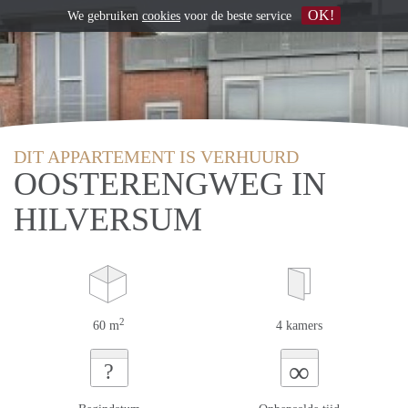
OK!
We gebruiken
cookies
voor de beste service
DIT APPARTEMENT IS VERHUURD
OOSTERENGWEG IN
HILVERSUM
2
60 m
4 kamers
∞
?