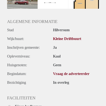
Huurtermijn
Onbepaalde termijn
Oplevering
Kaal
ALGEMENE INFORMATIE
Stad
Hilversum
Wijk/buurt:
Kleine Driftbuurt
Inschrijven gemeente:
Ja
Opleverniveau:
Kaal
Huisgenoten:
Geen
Begindatum:
Vraag de adverteerder
Bezichtiging
In overleg
FACILITEITEN