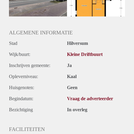
Huurtermijn
Onbepaalde termijn
Oplevering
Kaal
ALGEMENE INFORMATIE
Stad
Hilversum
Wijk/buurt:
Kleine Driftbuurt
Inschrijven gemeente:
Ja
Opleverniveau:
Kaal
Huisgenoten:
Geen
Begindatum:
Vraag de adverteerder
Bezichtiging
In overleg
FACILITEITEN