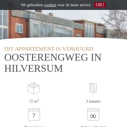
OK!
We gebruiken
cookies
voor de beste service
DIT APPARTEMENT IS VERHUURD
OOSTERENGWEG IN
HILVERSUM
2
72 m
3 kamers
∞
?