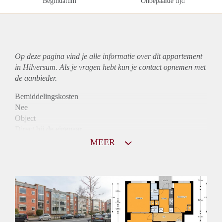
Begindatum
Onbepaalde tijd
Op deze pagina vind je alle informatie over dit
appartement
in Hilversum. Als je vragen hebt kun je contact opnemen met
de aanbieder.
Bemiddelingskosten
Nee
Object
Direct bij de eigenaar
Borg
MEER
785
Garantiestelling
Mogelijk
Huurtoeslag
Niet mogelijk
Inkomen eis
3,3 X Maandhuur Bruto