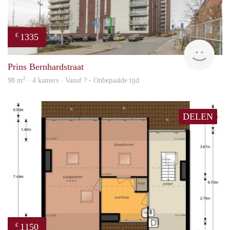
1335
€
finde
Prins Bernhardstraat
2
98 m
· 4 kamers · Vanaf ? - Onbepaalde tijd
DELEN
1150
€