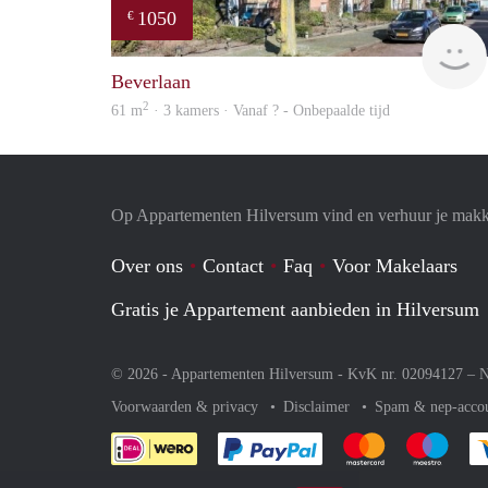
1050
€
Beverlaan
2
61 m
· 3 kamers · Vanaf ? - Onbepaalde tijd
Op Appartementen Hilversum vind en verhuur je makk
Over ons
Contact
Faq
Voor Makelaars
Gratis je Appartement aanbieden in Hilversum
© 2026 - Appartementen Hilversum - KvK nr. 02094127 –
N
Voorwaarden & privacy
Disclaimer
Spam & nep-acco
Je rekent gemakkelijk af 
Je rekent gemak
Je rek