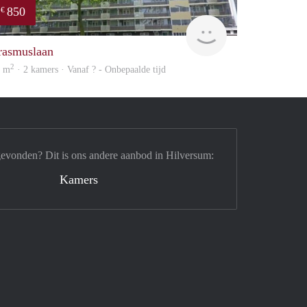
850
€
rent
rasmuslaan
2
5 m
· 2 kamers · Vanaf ? - Onbepaalde tijd
gevonden? Dit is ons andere aanbod in Hilversum:
Kamers