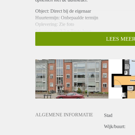
Object: Direct bij de eigenaar
Huurtermijn: Onbepaalde termijn
Oplevering: Zie foto
Inkomen eis:3,2 x Bruto huur
Garantiestelling mogelijk: Ja
LEES MEER
Borg: 1 Maand
Bemiddeling kosten: Nee
Woningdelers toegestaan: Ja
Huisdieren toegestaan: Afhankelijk van de Eigenaar
Huurtoeslag grens: Nee
Geschikt voor studenten: Afhankelijk van de Eigena
ALGEMENE INFORMATIE
Stad
Wijk/buurt: