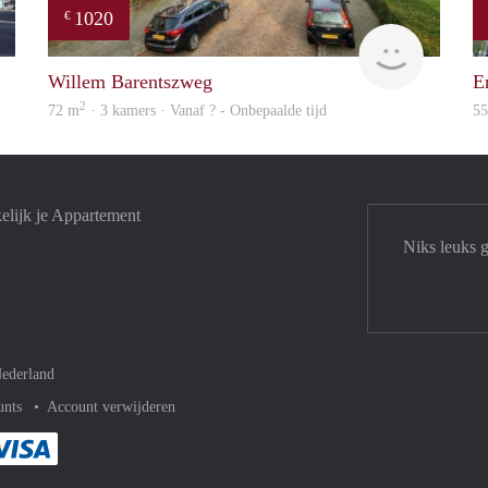
1020
€
finder
finder
Willem Barentszweg
E
2
72 m
· 3 kamers · Vanaf ? - Onbepaalde tijd
5
elijk je Appartement
Niks leuks 
ederland
unts
Account verwijderen
met Paypal
kelijk af met Mastercard
ent gemakkelijk af met Meastro
Je rekent gemakkelijk af met Visa