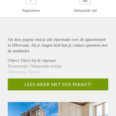
Begindatum
Onbepaalde tijd
Op deze pagina vind je alle informatie over dit
appartement
in Hilversum. Als je vragen hebt kun je contact opnemen met
de aanbieder.
Object: Direct bij de eigenaar
Huurtermijn: Onbepaalde termijn
Oplevering: Zie foto
Inkomen eis:3,2 x Bruto huur
Garantiestelling mogelijk: Ja
LEES MEER MET EEN PAKKET!
Borg: 1 Maand
Bemiddeling kosten: Nee
Woningdelers toegestaan: Ja
Huisdieren toegestaan: Afhankelijk van de Eigenaar
Huurtoeslag grens: Nee