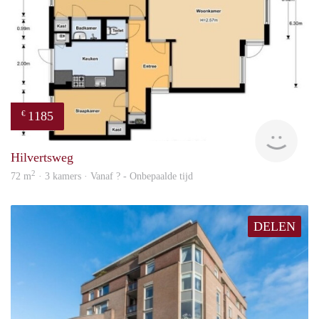
1185
€
finde
Hilvertsweg
2
72 m
· 3 kamers · Vanaf ? - Onbepaalde tijd
DELEN