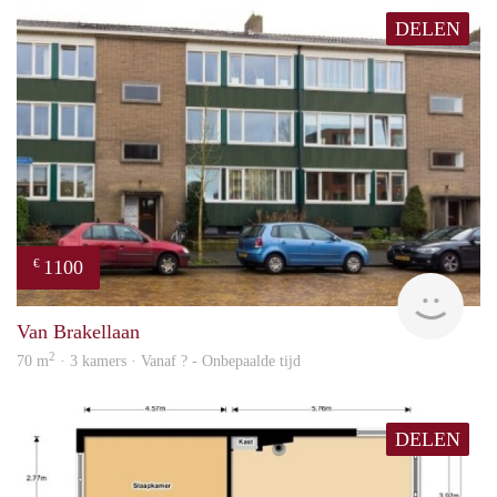
DELEN
1100
€
finde
Van Brakellaan
2
70 m
· 3 kamers · Vanaf ? - Onbepaalde tijd
DELEN