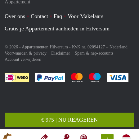
Appartement
Over ons
Contact
Faq
Voor Makelaars
Gratis je Appartement aanbieden in Hilversum
© 2026 - Appartementen Hilversum - KvK nr. 02094127 –
Nederland
Voorwaarden & privacy
Disclaimer
Spam & nep-accounts
Account verwijderen
Je rekent gemakkelijk af met Paypal
Je rekent gemakkelijk af met M
Je rekent gemakkelij
Je re
€ 975 | NU REAGEREN
+