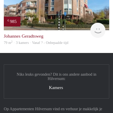
985
€
Woni
Johannes Geradtsweg
2
79 m
· 3 kamers · Vanaf ? - Onbepaalde tijd
Niks leuks gevonden? Dit is ons andere aanbod in
Hilversum:
Kamers
Op Appartementen Hilversum vind en verhuur je makkelijk je