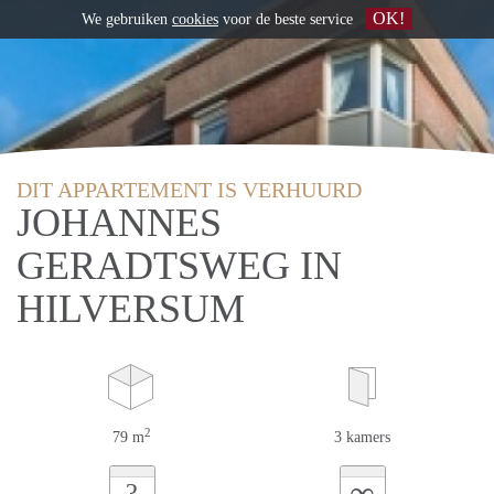
OK!
We gebruiken
cookies
voor de beste service
DIT APPARTEMENT IS VERHUURD
JOHANNES
GERADTSWEG IN
HILVERSUM
2
79 m
3 kamers
∞
?