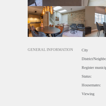
Woonomgeving: Als de Havenstraat in een rustige en
leefomgeving voor bewoners.
Natuur en recreatie: De nabijheid van parken, natuu
verbeteren en ontspanningsmogelijkheden bieden.
GENERAL INFORMATION
City
District/Neighb
Register municip
Status:
Housemates:
Viewing