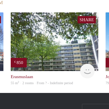
UM
SHARE
850
€
finder
rent
Erasmuslaan
J
2
55 m
· 2 rooms · From ? - Indefinite period
7