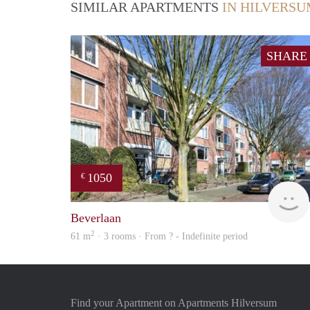
SIMILAR APARTMENTS
IN HILVERS
SHARE
1050
€
Beverlaan
2
61 m
· 3 rooms · From ? - Indefinite period
Find your Apartment on Apartments Hilversum