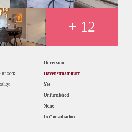
 aangename woonwijk ligt, kan dit bijdragen aan een prettige
rgebieden of recreatiemogelijkheden kan de kwaliteit van leven
+ 12
Hilversum
ourhood:
Havenstraatbuurt
ality:
Yes
Unfurnished
None
In Consultation