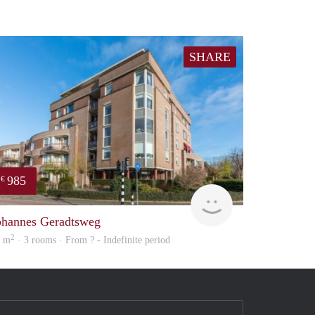
SHARE
985
€
Woning
ohannes Geradtsweg
2
9 m
· 3 rooms · From ? - Indefinite period