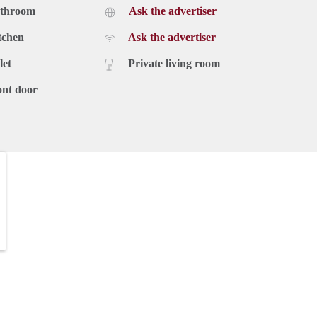
athroom
Ask the advertiser
tchen
Ask the advertiser
let
Private living room
ont door