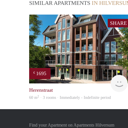
SIMILAR APARTMENTS
IN HILVERS
SHARE
1695
€
Herenstraat
2
60 m
· 3 rooms · Immediately - Indefinite period
Find your Apartment on Apartments Hilversum