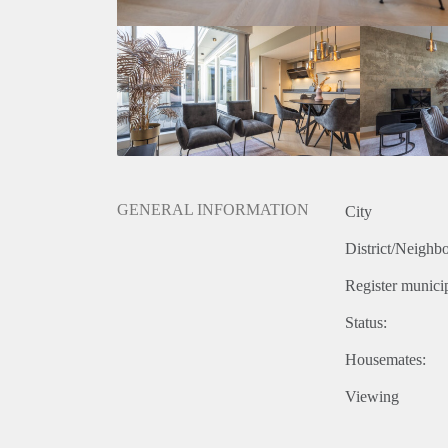
Woonomgeving: Als de Havenstraat in een rustige en
leefomgeving voor bewoners.
Natuur en recreatie: De nabijheid van parken, natuu
verbeteren en ontspanningsmogelijkheden bieden.
GENERAL INFORMATION
City
District/Neighb
Register municip
Status:
Housemates:
Viewing