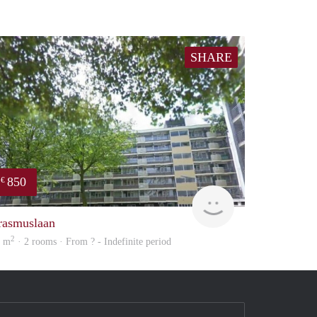
SHARE
850
€
rent
rasmuslaan
2
5 m
· 2 rooms · From ? - Indefinite period