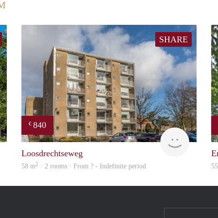
UM
SHARE
840
€
NEW
finder
Loosdrechtseweg
E
2
58 m
· 2 rooms · From ? - Indefinite period
5