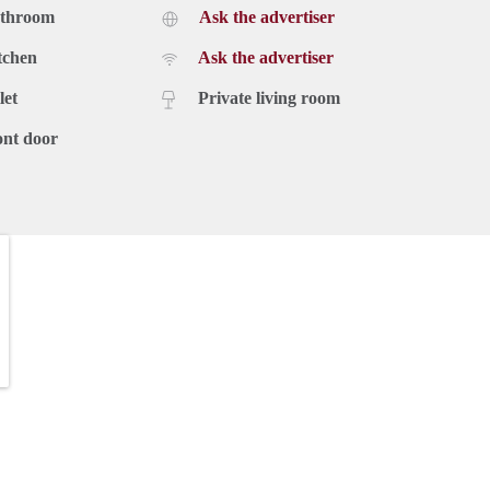
athroom
Ask the advertiser
tchen
Ask the advertiser
let
Private living room
ont door