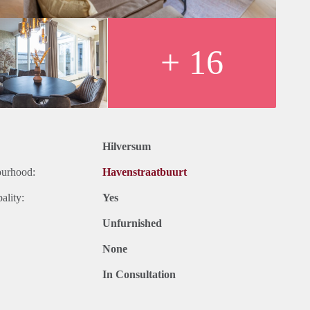
 aangename woonwijk ligt, kan dit bijdragen aan een prettige
rgebieden of recreatiemogelijkheden kan de kwaliteit van leven
+ 16
Hilversum
ourhood:
Havenstraatbuurt
ality:
Yes
Unfurnished
None
In Consultation