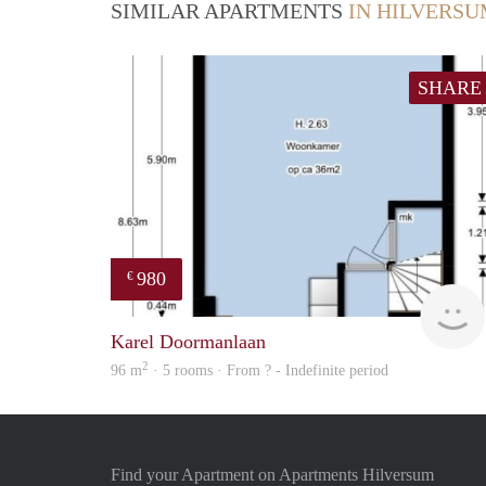
SIMILAR APARTMENTS
IN HILVERS
SHARE
980
€
Karel Doormanlaan
2
96 m
· 5 rooms · From ? - Indefinite period
Find your Apartment on Apartments Hilversum