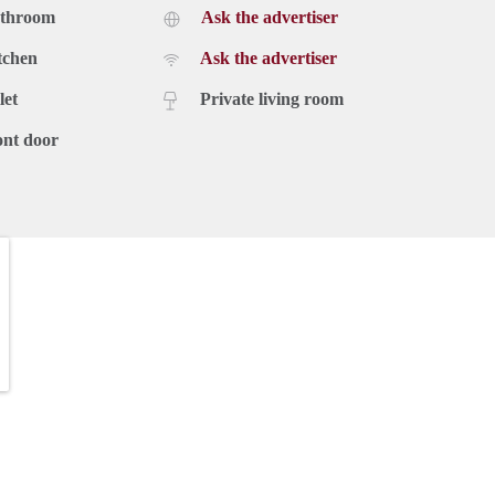
athroom
Ask the advertiser
tchen
Ask the advertiser
let
Private living room
ont door