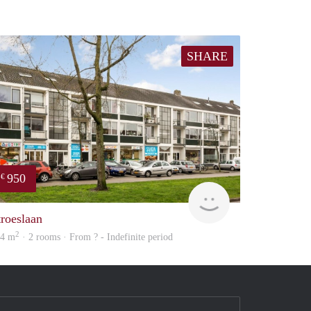
SHARE
950
€
Woning
troeslaan
2
04 m
· 2 rooms · From ? - Indefinite period