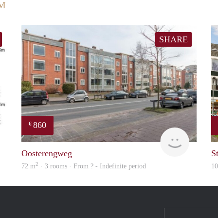
UM
SHARE
860
€
Woning
rent
Oosterengweg
S
2
72 m
· 3 rooms · From ? - Indefinite period
1