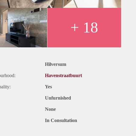
 bij voorzieningen zoals supermarkten, winkels, restaurants en
r het dagelijkse leven.
 aangename woonwijk ligt, kan dit bijdragen aan een prettige
+ 18
rgebieden of recreatiemogelijkheden kan de kwaliteit van leven
Hilversum
ourhood:
Havenstraatbuurt
ality:
Yes
Unfurnished
None
In Consultation