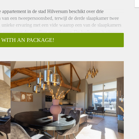
 appartement in de stad Hilversum beschikt over drie
 van een tweepersoonsbed, terwijl de derde slaapkamer twee
n unieke ervaring met een vide waarop een van de slaapkamers
dat grenst aan de gezellige woonkamer. De badkamer is uitgerust
 WITH AN PACKAGE!
he-art apparatuur. In de woonkamer kun je genieten van een
afel. Een smart-tv is aanwezig in de woonkamer. De woning is
ssysteem voor optimaal comfort
ng en een privéparkeerplaats onder het gebouw."
lversum naar Utrecht reizen in ongeveer 30 minuten,
 of bus, biedt regelmatige verbindingen tussen Hilversum en
oorgaans ongeveer 40 minuten met het openbaar vervoer.
en kunnen variëren op basis van specifieke locaties en de
 dienstregelingen te raadplegen voor het meest nauwkeurige
n Hilversum kan als gunstig worden beschouwd om