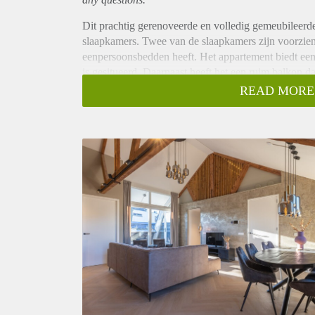
Dit prachtig gerenoveerde en volledig gemeubileerde
slaapkamers. Twee van de slaapkamers zijn voorzien
eenpersoonsbedden heeft. Het appartement biedt ee
is gesitueerd. Daarnaast heeft het een ruim balkon 
met zowel een aparte douche als een ligbad
READ MORE
De keuken is voorzien van hoogwaardige, state-of-t
luxe zitgedeelte of gebruikmaken van de ruime eett
uitgerust met zonnepanelen en een slim verwarming
Daarnaast beschikt de woning over een aparte bergi
Ligging:
Auto: Met de auto kun je vanaf de Havenstraat in Hi
afhankelijk van het verkeer en de gekozen route.
Openbaar vervoer: Het openbaar vervoer, zoals trein
Utrecht. De reistijd kan variëren, maar het duurt d
Houd er rekening mee dat de exacte tijden en afstand
actuele omstandigheden. Het is raadzaam om actuele
reisadvies
De ligging van appartementen op de Havenstraat i
verschillende redenen: