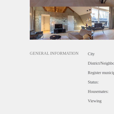
Voorzieningen in de buurt: De Havenstraat kan dicht
recreatiegebieden liggen, waardoor het handig is voo
Woonomgeving: Als de Havenstraat in een rustige en
leefomgeving voor bewoners.
Natuur en recreatie: De nabijheid van parken, natuu
verbeteren en ontspanningsmogelijkheden bieden.
GENERAL INFORMATION
City
District/Neighb
Register municip
Status:
Housemates:
Viewing