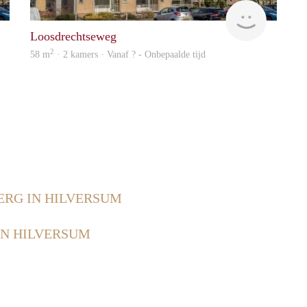
finder
rent
Loosdrechtseweg
2
58 m
· 2 kamers · Vanaf ? - Onbepaalde tijd
RG IN HILVERSUM
N HILVERSUM