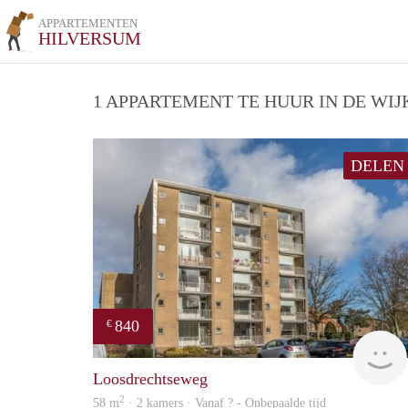
APPARTEMENTEN
HILVERSUM
1 APPARTEMENT TE HUUR IN DE WIJ
DELEN
840
€
Loosdrechtseweg
2
58 m
· 2 kamers · Vanaf ? - Onbepaalde tijd