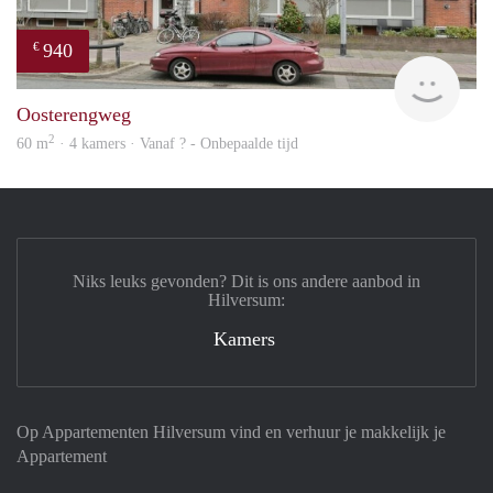
940
€
Woni
Oosterengweg
2
60 m
· 4 kamers · Vanaf ? - Onbepaalde tijd
Niks leuks gevonden? Dit is ons andere aanbod in
Hilversum:
Kamers
Op Appartementen Hilversum vind en verhuur je makkelijk je
Appartement