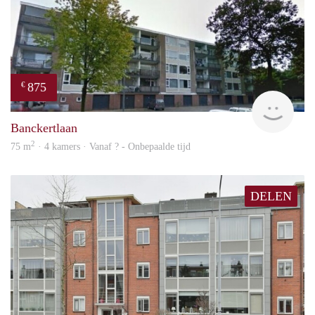
875
€
finde
Banckertlaan
2
75 m
· 4 kamers · Vanaf ? - Onbepaalde tijd
DELEN