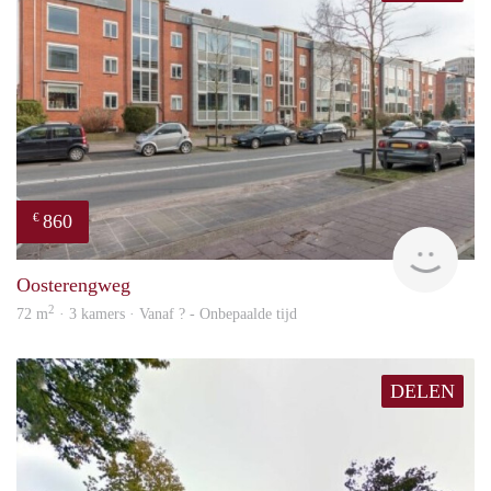
860
€
rent
Oosterengweg
2
72 m
· 3 kamers · Vanaf ? - Onbepaalde tijd
DELEN