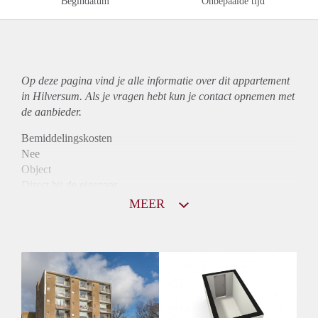
Begindatum
Onbepaalde tijd
Op deze pagina vind je alle informatie over dit
appartement
in Hilversum. Als je vragen hebt kun je contact opnemen met
de aanbieder.
Bemiddelingskosten
Nee
Object
Direct bij de eigenaar
Borg
MEER
790
Garantiestelling
Niet mogelijk
Huurtoeslag
Mogelijk
Inkomen eis
N.V.T.