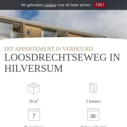
OK!
We gebruiken
cookies
voor de beste service
DIT APPARTEMENT IS VERHUURD
LOOSDRECHTSEWEG IN
HILVERSUM
2
58 m
2 kamers
∞
?