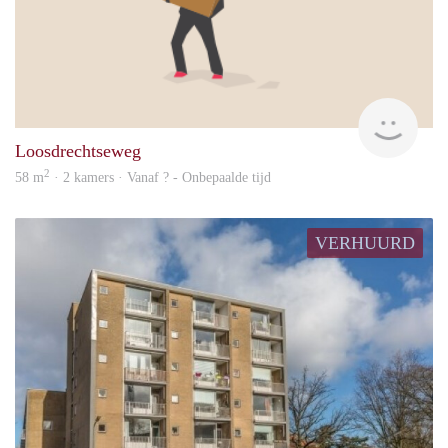
rent
Loosdrechtseweg
2
58 m
· 2 kamers · Vanaf ? - Onbepaalde tijd
VERHUURD