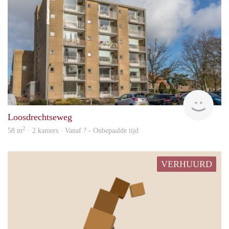
rent
Loosdrechtseweg
2
58 m
· 2 kamers · Vanaf ? - Onbepaalde tijd
VERHUURD