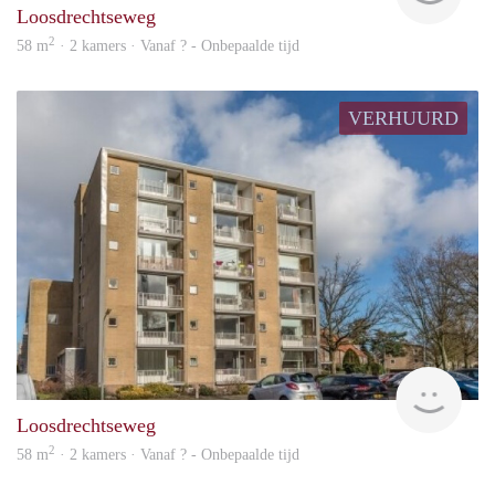
Loosdrechtseweg
2
58 m
· 2 kamers · Vanaf ? - Onbepaalde tijd
VERHUURD
rent
Loosdrechtseweg
2
58 m
· 2 kamers · Vanaf ? - Onbepaalde tijd