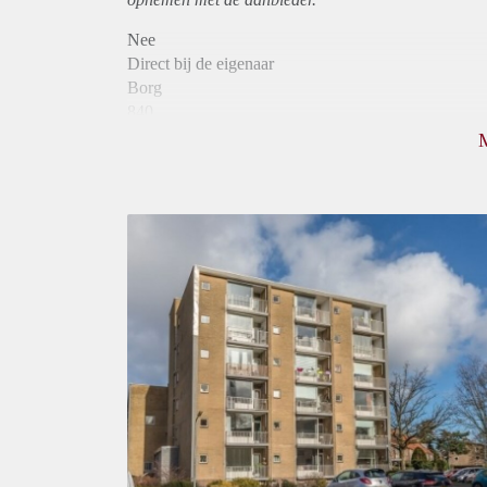
Nee
Direct bij de eigenaar
Borg
840
Garantiestelling
Niet mogelijk
Huurtoeslag
Mogelijk
Inkomen eis
N.V.T.
Huurtermijn
Onbepaalde termijn
Oplevering
Kaal