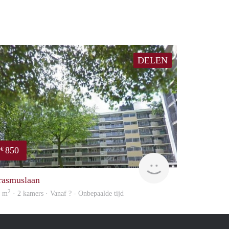
DELEN
850
€
rent
rasmuslaan
2
5 m
· 2 kamers · Vanaf ? - Onbepaalde tijd