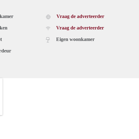
dkamer
Vraag de adverteerder
uken
Vraag de adverteerder
t
Eigen woonkamer
rdeur