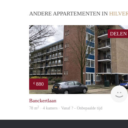
ANDERE APPARTEMENTEN IN
HILVE
DELEN
880
€
Banckertlaan
2
78 m
· 4 kamers · Vanaf ? - Onbepaalde tijd