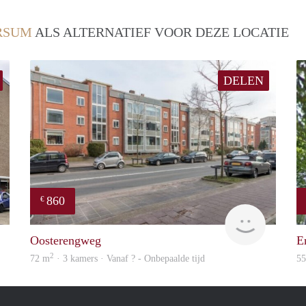
RSUM
ALS ALTERNATIEF VOOR DEZE LOCATIE
DELEN
860
€
Woning
rent
Oosterengweg
E
2
72 m
· 3 kamers · Vanaf ? - Onbepaalde tijd
5