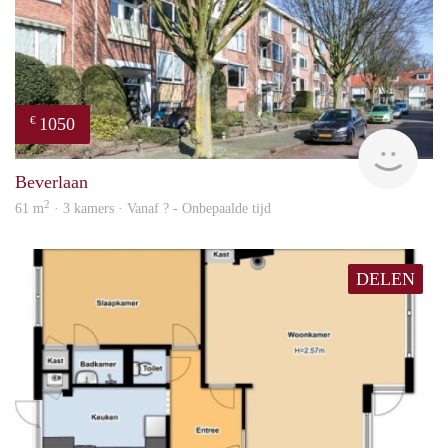
1050
€
finde
Beverlaan
2
61 m
· 3 kamers · Vanaf ? - Onbepaalde tijd
DELEN