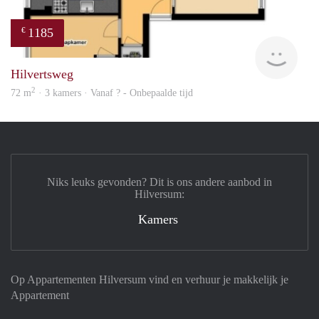
1185
€
Woni
Hilvertsweg
2
72 m
· 3 kamers · Vanaf ? - Onbepaalde tijd
Niks leuks gevonden? Dit is ons andere aanbod in
Hilversum:
Kamers
Op Appartementen Hilversum vind en verhuur je makkelijk je
Appartement