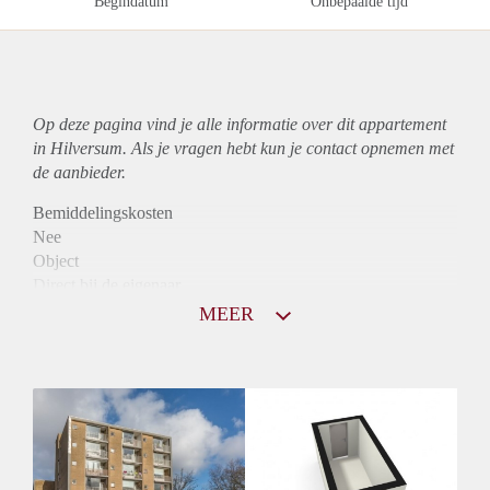
Begindatum
Onbepaalde tijd
Op deze pagina vind je alle informatie over dit
appartement
in Hilversum. Als je vragen hebt kun je contact opnemen met
de aanbieder.
Bemiddelingskosten
Nee
Object
Direct bij de eigenaar
Borg
MEER
790
Garantiestelling
Niet mogelijk
Huurtoeslag
Mogelijk
Inkomen eis
N.V.T.