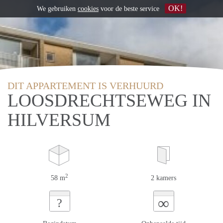
OK!
We gebruiken
cookies
voor de beste service
DIT APPARTEMENT IS VERHUURD
LOOSDRECHTSEWEG IN
HILVERSUM
2
58 m
2 kamers
∞
?