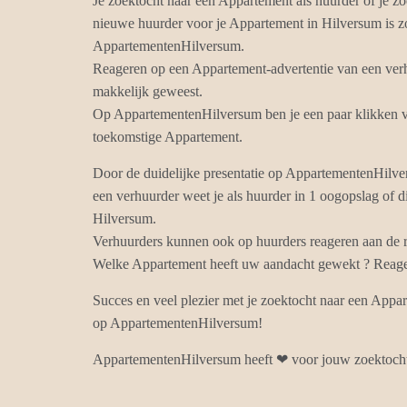
Je zoektocht naar een Appartement als huurder of je zo
nieuwe huurder voor je Appartement in Hilversum is z
AppartementenHilversum.
Reageren op een Appartement-advertentie van een verh
makkelijk geweest.
Op AppartementenHilversum ben je een paar klikken ve
toekomstige Appartement.
Door de duidelijke presentatie op AppartementenHilv
een verhuurder weet je als huurder in 1 oogopslag of d
Hilversum.
Verhuurders kunnen ook op huurders reageren aan de r
Welke Appartement heeft uw aandacht gewekt ? Reagee
Succes en veel plezier met je zoektocht naar een Appa
op AppartementenHilversum!
AppartementenHilversum heeft ❤ voor jouw zoektoch