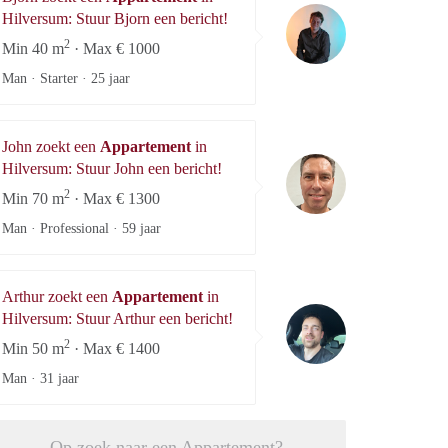
Bjorn
Hilversum: Stuur Bjorn een bericht!
2
Min 40 m
· Max € 1000
Man · Starter ·
25 jaar
John zoekt een
Appartement
in
John
Hilversum: Stuur John een bericht!
2
Min 70 m
· Max € 1300
Man · Professional ·
59 jaar
Arthur zoekt een
Appartement
in
Arthur
Hilversum: Stuur Arthur een bericht!
2
Min 50 m
· Max € 1400
Man ·
31 jaar
Op zoek naar een Appartement?