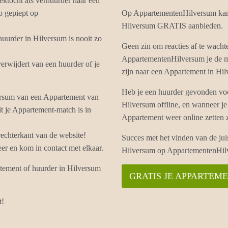
ektocht als verhuurder naar een
o gepiept op
Op AppartementenHilversum kan j
Hilversum GRATIS aanbieden.
uurder in Hilversum is nooit zo
Geen zin om reacties af te wach
AppartementenHilversum je de mo
rwijdert van een huurder of je
zijn naar een Appartement in Hi
Heb je een huurder gevonden voo
ersum van een Appartement van
Hilversum offline, en wanneer je
it je Appartement-match is in
Appartement weer online zetten
echterkant van de website!
Succes met het vinden van de ju
r en kom in contact met elkaar.
Hilversum op AppartementenHil
rtement of huurder in Hilversum
GRATIS JE APPARTEM
t!