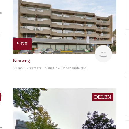
970
€
finder
finder
Neuweg
2
59 m
· 2 kamers · Vanaf ? - Onbepaalde tijd
DELEN