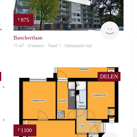
875
€
finder
finder
Banckertlaan
2
75 m
· 4 kamers · Vanaf ? - Onbepaalde tijd
DELEN
1100
€
Woning
Woning