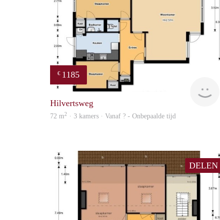
1185
€
Hilvertsweg
2
72 m
· 3 kamers · Vanaf ? - Onbepaalde tijd
DELEN