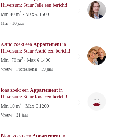
Jelle
Hilversum: Stuur Jelle een bericht!
2
Min 40 m
· Max € 1500
Man ·
30 jaar
Astrid zoekt een
Appartement
in
Astrid
Hilversum: Stuur Astrid een bericht!
2
Min -70 m
· Max € 1400
Vrouw · Professional ·
59 jaar
Iona zoekt een
Appartement
in
Iona
Hilversum: Stuur Iona een bericht!
2
Min 10 m
· Max € 1200
Vrouw ·
21 jaar
Bjorn zoekt een
Appartement
in