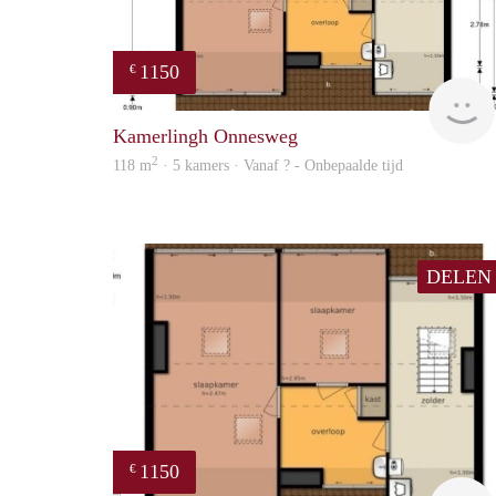
1150
€
Kamerlingh Onnesweg
2
118 m
· 5 kamers · Vanaf ? - Onbepaalde tijd
DELEN
1150
€