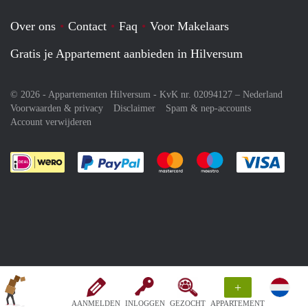
Over ons
Contact
Faq
Voor Makelaars
Gratis je Appartement aanbieden in Hilversum
© 2026 - Appartementen Hilversum - KvK nr. 02094127 –
Nederland
Voorwaarden & privacy
Disclaimer
Spam & nep-accounts
Account verwijderen
Je rekent gemakkelijk af met Paypal
Je rekent gemakkelijk af met M
Je rekent gemakkelij
Je re
+
AANMELDEN
INLOGGEN
GEZOCHT
APPARTEMENT