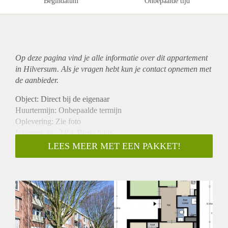
Begindatum
Onbepaalde tijd
Op deze pagina vind je alle informatie over dit
appartement
in Hilversum. Als je vragen hebt kun je contact opnemen met
de aanbieder.
Object: Direct bij de eigenaar
Huurtermijn: Onbepaalde termijn
Oplevering: Zie foto
Inkomen eis: 2,8 x Bruto huur
Garantiestelling mogelijk: Ja
LEES MEER MET EEN PAKKET!
Borg: 1 Maand
Bemiddeling kosten: Nee
Woningdelers toegestaan: Ja
Huisdieren toegestaan: Afhankelijk van de Eigenaar
Huurtoeslag grens: Nee
Geschikt voor studenten: Afhankelijk van de Eigenaar