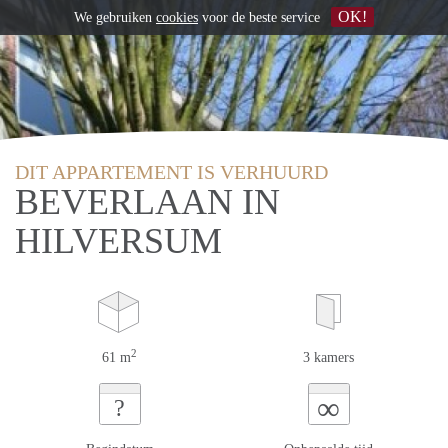
OK!
We gebruiken
cookies
voor de beste service
DIT APPARTEMENT IS VERHUURD
BEVERLAAN IN
HILVERSUM
2
61 m
3 kamers
∞
?