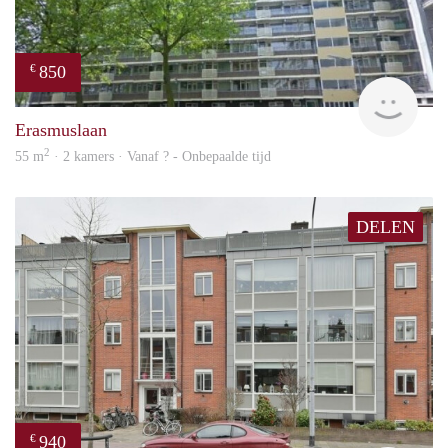
850
€
rent
Erasmuslaan
2
55 m
· 2 kamers · Vanaf ? - Onbepaalde tijd
DELEN
940
€