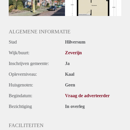
Huurtermijn
Onbepaalde termijn
Oplevering
Kaal
ALGEMENE INFORMATIE
Stad
Hilversum
Wijk/buurt:
Zeverijn
Inschrijven gemeente:
Ja
Opleverniveau:
Kaal
Huisgenoten:
Geen
Begindatum:
Vraag de adverteerder
Bezichtiging
In overleg
FACILITEITEN