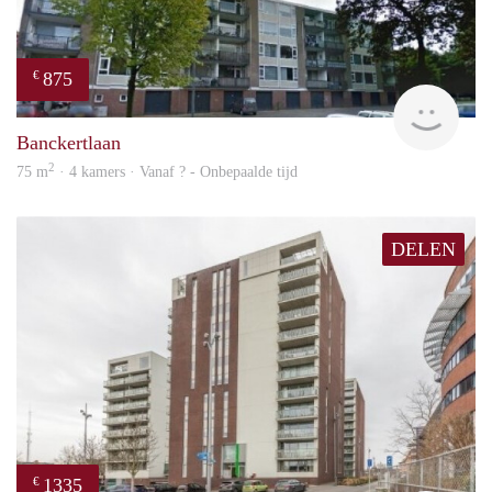
875
€
finde
Banckertlaan
2
75 m
· 4 kamers · Vanaf ? - Onbepaalde tijd
DELEN
1335
€