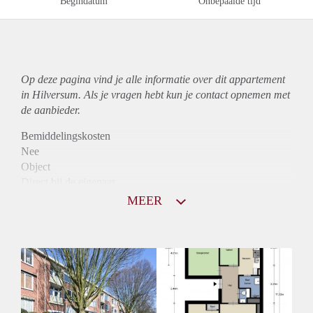
Begindatum
Onbepaalde tijd
Op deze pagina vind je alle informatie over dit
appartement
in Hilversum. Als je vragen hebt kun je contact opnemen met
de aanbieder.
Bemiddelingskosten
Nee
Object
Direct bij de eigenaar
Borg
MEER
975
Garantiestelling
Mogelijk
Huurtoeslag
Niet mogelijk
Inkomen eis
3,0 X Maandhuur Bruto