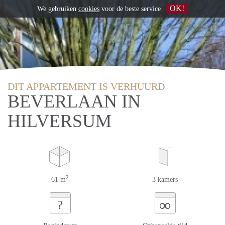
OK!
We gebruiken
cookies
voor de beste service
DIT APPARTEMENT IS VERHUURD
BEVERLAAN IN
HILVERSUM
2
61 m
3 kamers
∞
?