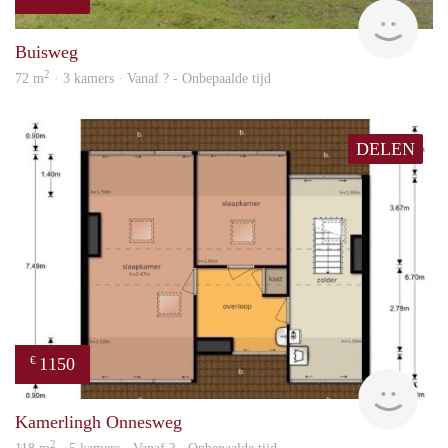
finde
Buisweg
2
72 m
· 3 kamers · Vanaf ? - Onbepaalde tijd
DELEN
1150
€
finde
Kamerlingh Onnesweg
2