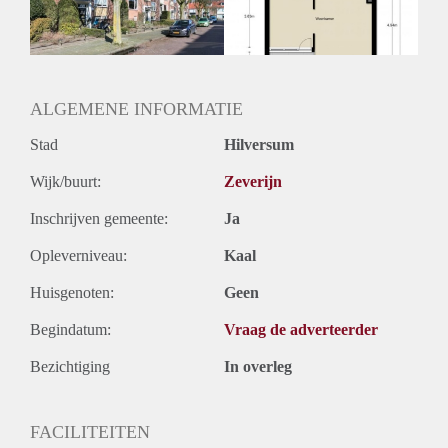
Huurtermijn
Onbepaalde termijn
Oplevering
Kaal
ALGEMENE INFORMATIE
Stad
Hilversum
Wijk/buurt:
Zeverijn
Inschrijven gemeente:
Ja
Opleverniveau:
Kaal
Huisgenoten:
Geen
Begindatum:
Vraag de adverteerder
Bezichtiging
In overleg
FACILITEITEN