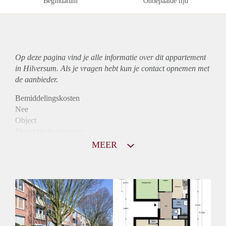
Begindatum
Onbepaalde tijd
Op deze pagina vind je alle informatie over dit
appartement
in Hilversum. Als je vragen hebt kun je contact opnemen met
de aanbieder.
Bemiddelingskosten
Nee
Object
Direct bij de eigenaar
Borg
MEER
975
Garantiestelling
Mogelijk
Huurtoeslag
Niet mogelijk
Inkomen eis
3,0 X Maandhuur Bruto