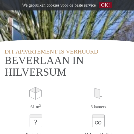
OK!
We gebruiken
cookies
voor de beste service
DIT APPARTEMENT IS VERHUURD
BEVERLAAN IN
HILVERSUM
2
61 m
3 kamers
∞
?