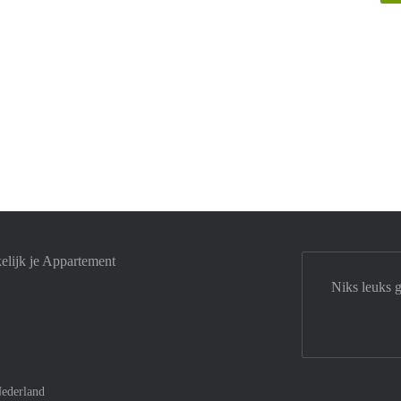
elijk je Appartement
Niks leuks 
ederland