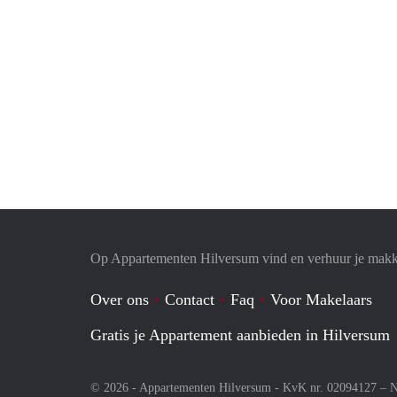
Op Appartementen Hilversum vind en verhuur je makk
Over ons
Contact
Faq
Voor Makelaars
Gratis je Appartement aanbieden in Hilversum
© 2026 - Appartementen Hilversum - KvK nr. 02094127 –
N