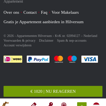
Appartement
Over ons
Contact
Faq
Voor Makelaars
Gratis je Appartement aanbieden in Hilversum
© 2026 - Appartementen Hilversum - KvK nr. 02094127 –
Nederland
Voorwaarden & privacy
Disclaimer
Spam & nep-accounts
Account verwijderen
Je rekent gemakkelijk af met Paypal
Je rekent gemakkelijk af met M
Je rekent gemakkelij
Je re
€ 1020 | NU REAGEREN
+