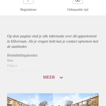
Begindatum
Onbepaalde tijd
Op deze pagina vind je alle informatie over dit
appartement
in Hilversum. Als je vragen hebt kun je contact opnemen met
de aanbieder.
Bemiddelingskosten
Nee
Object
Direct bij de eigenaar
Borg
MEER
950
Garantiestelling
Mogelijk
Huurtoeslag
Niet mogelijk