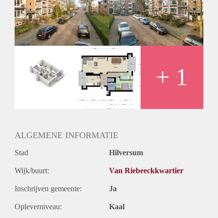
Inkomen eis
3,1 X Maandhuur Bruto
Huurtermijn
Onbepaalde termijn
Oplevering
Kaal
+ 1
ALGEMENE INFORMATIE
Stad
Hilversum
Wijk/buurt:
Van Riebeeckkwartier
Inschrijven gemeente:
Ja
Opleverniveau:
Kaal