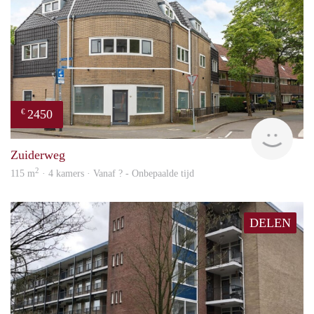
2450
€
NE
Zuiderweg
2
115 m
· 4 kamers · Vanaf ? - Onbepaalde tijd
DELEN