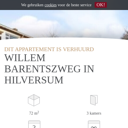
OK!
We gebruiken
cookies
voor de beste service
DIT APPARTEMENT IS VERHUURD
WILLEM
BARENTSZWEG IN
HILVERSUM
2
72 m
3 kamers
∞
?