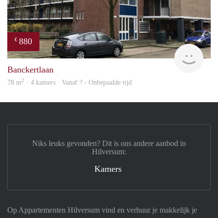
880
€
Woni
Banckertlaan
2
78 m
· 4 kamers · Vanaf ? - Onbepaalde tijd
Niks leuks gevonden? Dit is ons andere aanbod in
Hilversum:
Kamers
Op Appartementen Hilversum vind en verhuur je makkelijk je