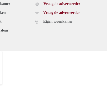
dkamer
Vraag de adverteerder
uken
Vraag de adverteerder
t
Eigen woonkamer
rdeur