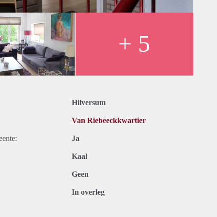
tal je fietsen snel en makkelijk binnen.
at) persoon of stel,
+ 5
 (geen honden) is bespreekbaar,
ervoorziening d.m.v. geiser,
edraagt €215, - per maand,
Hilversum
Van Riebeeckkwartier
eente:
Ja
Kaal
Geen
In overleg