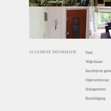
het appartementengebouw op straatniveau. Hierdoor s
- De woning is meest geschikt voor een werkend (exp
- Roken is verboden,
- Huisdieren zijn niet toegestaan, een klein huisdier
- Verwarming d.m.v. blokverwarming, eigen warmwat
- Voorschotnota gas, elektra, water, tv en internet b
- Gunning is voorbehouden aan de verhuurder.
ALGEMENE INFORMATIE
Stad
Wijk/buurt:
Inschrijven gem
Opleverniveau:
Huisgenoten:
Bezichtiging