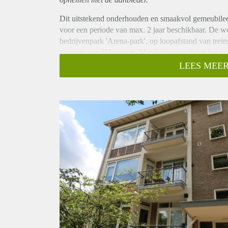
Dit uitstekend onderhouden en smaakvol gemeubileer
voor een periode van max. 2 jaar beschikbaar. De wo
bedrijvenpark 'Arena-park', op loopafstand van trein
centrum van Hilversum. Met 2 minuten rijden bevind 
Amsterdam en parkeren is hier gratis voor de deur.
LEES MEER
Indeling:
Het appartement bevindt zich op de tweede woonlaag
via een afgesloten portiek.
Entree:
Hal met toegang tot alle ruimtes van de woning. Li
inbouwapparatuur, een wasmachine en een droogtrom
voorzijde van de woning.
Rechts de badkamer met ligbad, wastafelmeubel en de
Rechtsaf een ruime slaapkamer van 4 x 3,80 meter m
aan de achterzijde van de woning.
Rechtdoor de ruime woonkamer van 10,5 x 3,75m. De
eethoek en een comfortabel zitgedeelte. De woonkam
aan de keuken en het balkon aan de achterzijde aan 
In het souterrain is een riante berging van ca. 20m2.