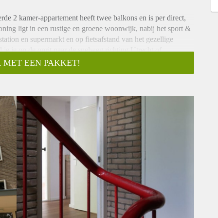
de 2 kamer-appartement heeft twee balkons en is per direct,
ning ligt in een rustige en groene woonwijk, nabij het sport &
station en supermarkt en op fietsafstand van het gezellige
je je op de oprit naar de snelweg richting Utrecht of
 MET EEN PAKKET!
 van een kleinschalig appartementencomplex. Je bereikt het
nks de moderne keuken voorzien van alle benodigde
mel. Via de schuifpui toegang naar het balkon aan de
signradiator. Separaat modern hangtoilet met fontein.
et tweepersoonsbed, grote linnenkast en toegang tot het balkon
 woonkamer is licht en smaakvol ingericht, heeft een royale
er geeft toegang tot beide balkons, waarvan het voorste grenst
de slaapkamer.
 Deze is bereikbaar via het trappenhuis of via de achterzijde van