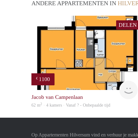
ANDERE APPARTEMENTEN IN
HILVE
DELEN
1100
€
Jacob van Campenlaan
2
62 m
· 4 kamers · Vanaf ? - Onbepaalde tijd
Op Appartementen Hilversum vind en verhuur je makk