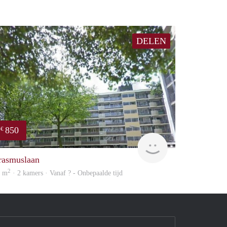
DELEN
850
€
rent
rasmuslaan
2
5 m
· 2 kamers · Vanaf ? - Onbepaalde tijd