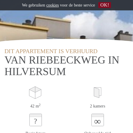
OK!
We gebruiken
cookies
voor de beste service
DIT APPARTEMENT IS VERHUURD
VAN RIEBEECKWEG IN
HILVERSUM
2
42 m
2 kamers
∞
?