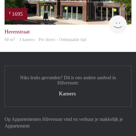
1695
€
NE
Herenstraat
2
60 m
· 3 kamers · Per direct - Onbepaalde tijd
Niks leuks gevonden? Dit is ons andere aanbod in
Hilversum:
Kamers
Op Appartementen Hilversum vind en verhuur je makkelijk je
Appartement