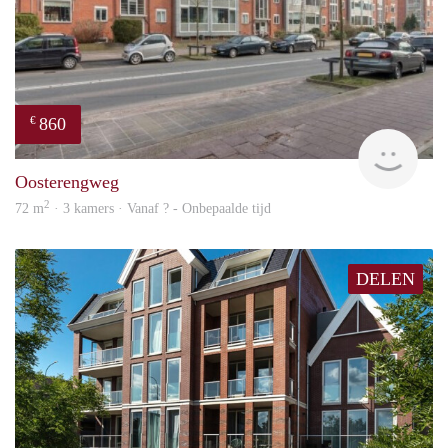
860
€
rent
Oosterengweg
2
72 m
· 3 kamers · Vanaf ? - Onbepaalde tijd
DELEN