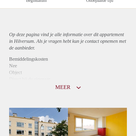
Begindatum
Onbepaalde tijd
Op deze pagina vind je alle informatie over dit
appartement
in Hilversum. Als je vragen hebt kun je contact opnemen met
de aanbieder.
Bemiddelingskosten
Nee
Object
Direct bij de eigenaar
Borg
MEER
950
Garantiestelling
Mogelijk
Huurtoeslag
Niet mogelijk
Inkomen eis
2,9 X Maandhuur Bruto