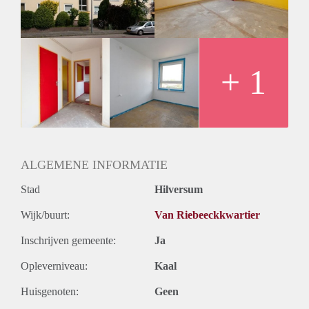
Huurtermijn
Onbepaalde termijn
Oplevering
Kaal
+ 1
ALGEMENE INFORMATIE
Stad
Hilversum
Wijk/buurt:
Van Riebeeckkwartier
Inschrijven gemeente:
Ja
Opleverniveau:
Kaal
Huisgenoten:
Geen