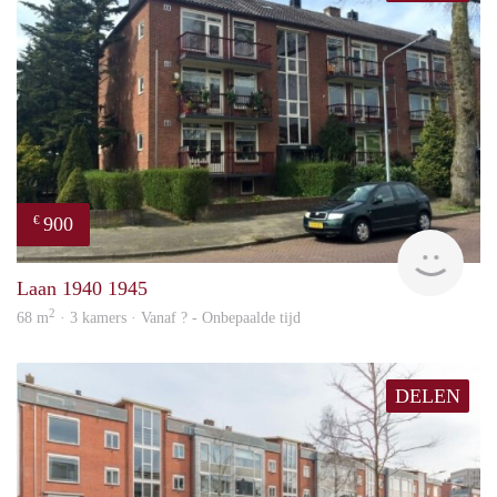
900
€
rent
Laan 1940 1945
2
68 m
· 3 kamers · Vanaf ? - Onbepaalde tijd
DELEN