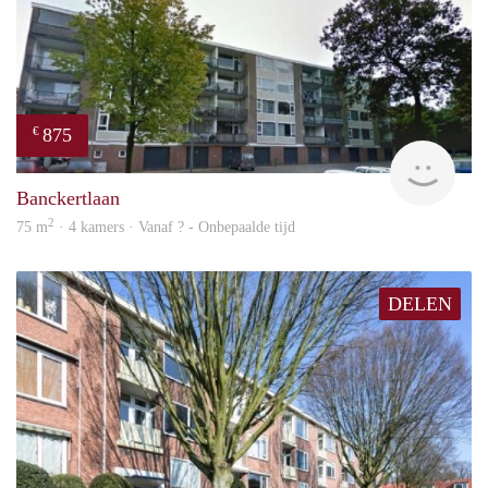
875
€
finde
Banckertlaan
2
75 m
· 4 kamers · Vanaf ? - Onbepaalde tijd
DELEN