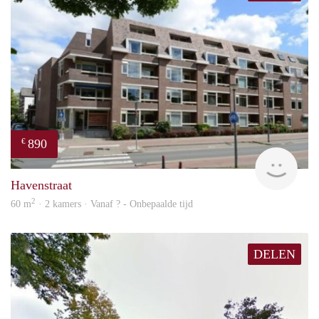
890
€
finde
Havenstraat
2
60 m
· 2 kamers · Vanaf ? - Onbepaalde tijd
DELEN