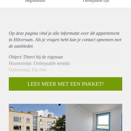
Begindatum
Onbepaalde tijd
Op deze pagina vind je alle informatie over dit
appartement
in Hilversum. Als je vragen hebt kun je contact opnemen met
de aanbieder.
Object: Direct bij de eigenaar
Huurtermijn: Onbepaalde termijn
Oplevering: Zie foto
Inkomen eis: 3,1 x Bruto huur
Garantiestelling mogelijk: Ja
LEES MEER MET EEN PAKKET!
Borg: 1 Maand
Bemiddeling kosten: Nee
Woningdelers toegestaan: Ja
Huisdieren toegestaan: Afhankelijk van de Eigenaar
Huurtoeslag grens: Nee
Geschikt voor studenten: Afhankelijk van de Eigenaar