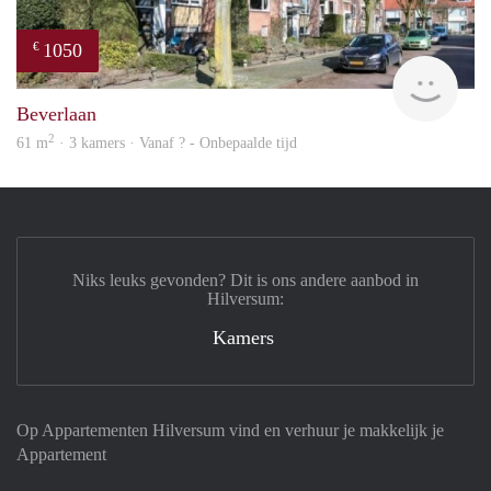
1050
€
finde
Beverlaan
2
61 m
· 3 kamers · Vanaf ? - Onbepaalde tijd
Niks leuks gevonden? Dit is ons andere aanbod in
Hilversum:
Kamers
Op Appartementen Hilversum vind en verhuur je makkelijk je
Appartement