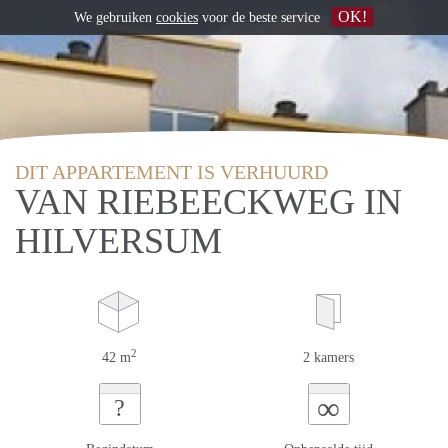
OK!
We gebruiken
cookies
voor de beste service
DIT APPARTEMENT IS VERHUURD
VAN RIEBEECKWEG IN
HILVERSUM
2
42 m
2 kamers
∞
?