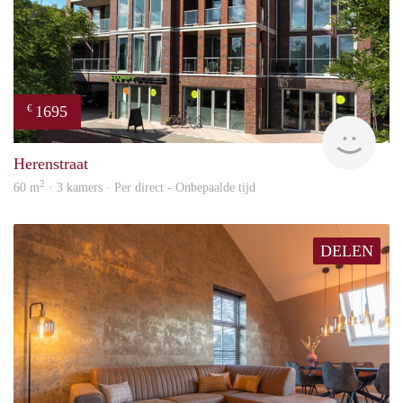
1695
€
NE
Herenstraat
2
60 m
· 3 kamers · Per direct - Onbepaalde tijd
DELEN