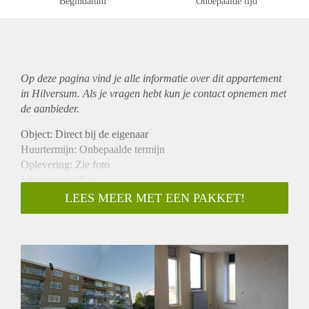
Begindatum
Onbepaalde tijd
Op deze pagina vind je alle informatie over dit
appartement
in Hilversum. Als je vragen hebt kun je contact opnemen met
de aanbieder.
Object: Direct bij de eigenaar
Huurtermijn: Onbepaalde termijn
Oplevering: Zie foto
Inkomen eis: Nee
Garantiestelling mogelijk: Nee
LEES MEER MET EEN PAKKET!
Borg: 1 Maand
Bemiddeling kosten: Nee
Woningdelers toegestaan: Nee
Huisdieren toegestaan: Afhankelijk van de Eigenaar
Huurtoeslag grens: Ja
Geschikt voor studenten: Afhankelijk van de Eigenaar