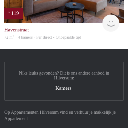
119
€
hous
Havenstraat
2
72 m
· 4 kamers · Per direct - Onbepaalde tijd
Niks leuks gevonden? Dit is ons andere aanbod in
Hilversum:
Kamers
Op Appartementen Hilversum vind en verhuur je makkelijk je
Appartement