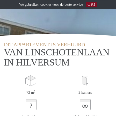
OK!
We gebruiken
cookies
voor de beste service
DIT APPARTEMENT IS VERHUURD
VAN LINSCHOTENLAAN
IN HILVERSUM
2
72 m
2 kamers
∞
?