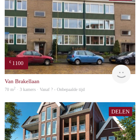
1100
€
finde
Van Brakellaan
2
70 m
· 3 kamers · Vanaf ? - Onbepaalde tijd
DELEN