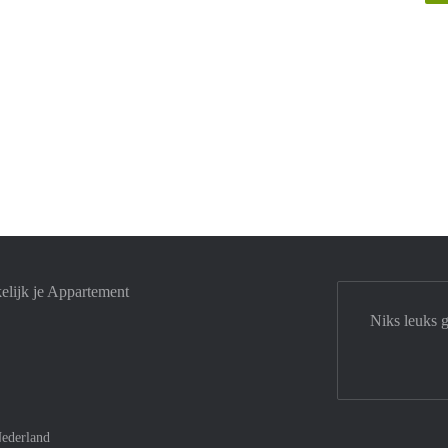
elijk je Appartement
Niks leuks 
ederland