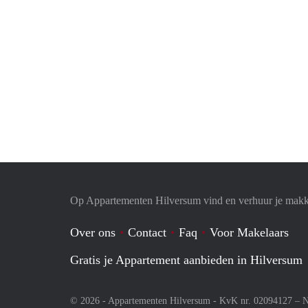
Op Appartementen Hilversum vind en verhuur je makk
Over ons
Contact
Faq
Voor Makelaars
Gratis je Appartement aanbieden in Hilversum
© 2026 - Appartementen Hilversum - KvK nr. 02094127 –
N