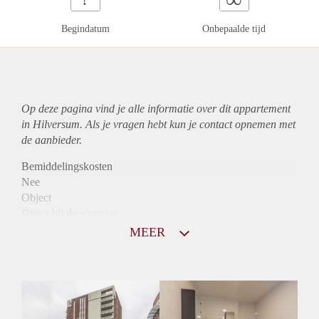
Begindatum
Onbepaalde tijd
Op deze pagina vind je alle informatie over dit
appartement
in Hilversum. Als je vragen hebt kun je contact opnemen met
de aanbieder.
Bemiddelingskosten
Nee
Object
Direct bij de eigenaar
Borg
MEER
1275
Garantiestelling
Mogelijk
Huurtoeslag
Niet mogelijk