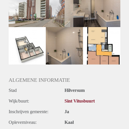
Inkomen eis
3,0 X Maandhuur Bruto
Huurtermijn
Onbepaalde termijn
Oplevering
Kaal
ALGEMENE INFORMATIE
Stad
Hilversum
Wijk/buurt:
Sint Vitusbuurt
Inschrijven gemeente:
Ja
Opleverniveau:
Kaal