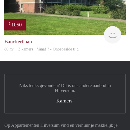
1050
€
rent
Banckertlaan
2
80 m
· 3 kamers · Vanaf ? - Onbepaalde tijd
Niks leuks gevonden? Dit is ons andere aanbod in
Hilversum:
Kamers
Op Appartementen Hilversum vind en verhuur je makkelijk je