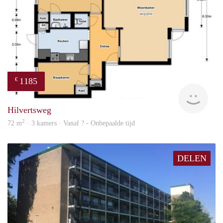
1185
€
finde
Hilvertsweg
2
72 m
· 3 kamers · Vanaf ? - Onbepaalde tijd
DELEN