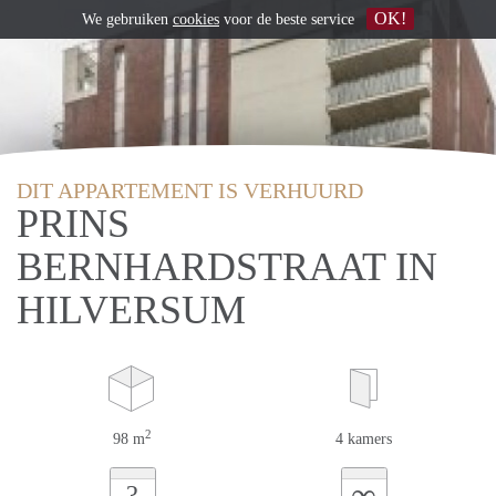
OK!
We gebruiken
cookies
voor de beste service
DIT APPARTEMENT IS VERHUURD
PRINS
BERNHARDSTRAAT IN
HILVERSUM
2
98 m
4 kamers
∞
?