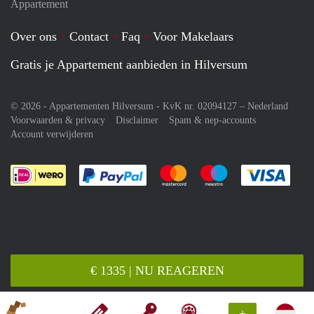
Appartement
Over ons
Contact
Faq
Voor Makelaars
Gratis je Appartement aanbieden in Hilversum
© 2026 - Appartementen Hilversum - KvK nr. 02094127 –
Nederland
Voorwaarden & privacy
Disclaimer
Spam & nep-accounts
Account verwijderen
Je rekent gemakkelijk af met Paypal
Je rekent gemakkelijk af met M
Je rekent gemakkelij
Je re
€ 1335 | NU REAGEREN
+