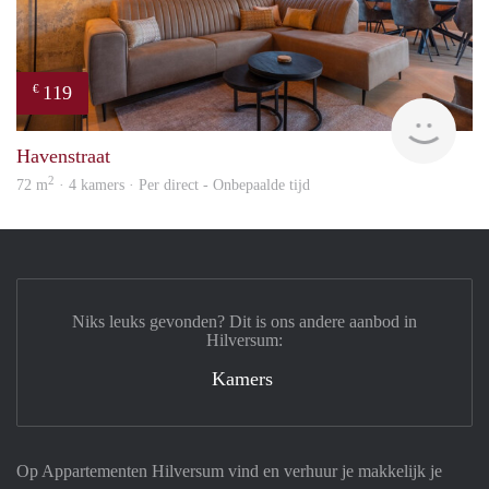
119
€
hous
Havenstraat
2
72 m
· 4 kamers · Per direct - Onbepaalde tijd
Niks leuks gevonden? Dit is ons andere aanbod in
Hilversum:
Kamers
Op Appartementen Hilversum vind en verhuur je makkelijk je