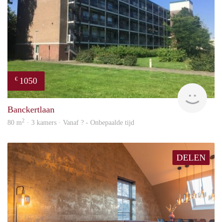
1050
€
rent
Banckertlaan
2
80 m
· 3 kamers · Vanaf ? - Onbepaalde tijd
DELEN