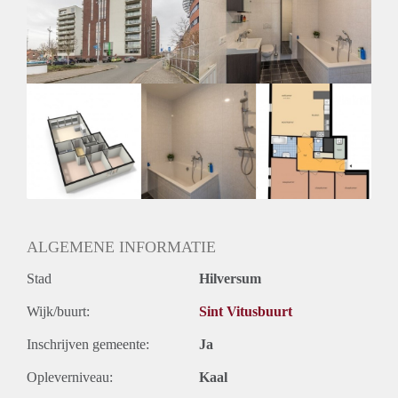
Inkomen eis
3,0 X Maandhuur Bruto
Huurtermijn
Onbepaalde termijn
Oplevering
Kaal
ALGEMENE INFORMATIE
Stad
Hilversum
Wijk/buurt:
Sint Vitusbuurt
Inschrijven gemeente:
Ja
Opleverniveau:
Kaal