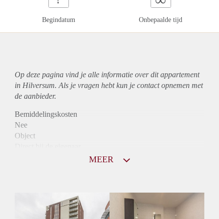
Begindatum
Onbepaalde tijd
Op deze pagina vind je alle informatie over dit
appartement
in Hilversum. Als je vragen hebt kun je contact opnemen met
de aanbieder.
Bemiddelingskosten
Nee
Object
Direct bij de eigenaar
Borg
MEER
1275
Garantiestelling
Mogelijk
Huurtoeslag
Niet mogelijk