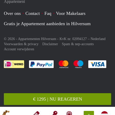
Appartement
Over ons
Contact
Faq
Voor Makelaars
Gratis je Appartement aanbieden in Hilversum
© 2026 - Appartementen Hilversum - KvK nr. 02094127 –
Nederland
Voorwaarden & privacy
Disclaimer
Spam & nep-accounts
Account verwijderen
Je rekent gemakkelijk af met Paypal
Je rekent gemakkelijk af met M
Je rekent gemakkelij
Je re
€ 1295 | NU REAGEREN
+