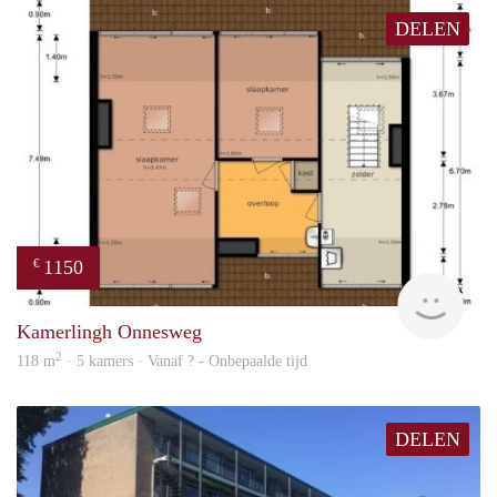
DELEN
1150
€
finde
Kamerlingh Onnesweg
2
118 m
· 5 kamers · Vanaf ? - Onbepaalde tijd
DELEN