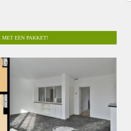
 MET EEN PAKKET!
ar