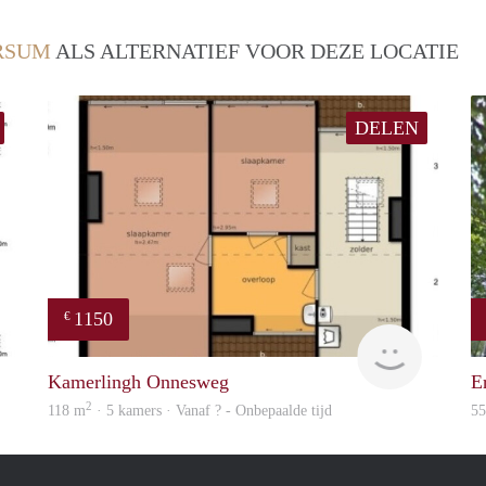
RSUM
ALS ALTERNATIEF VOOR DEZE LOCATIE
DELEN
1150
€
finder
Woning
Kamerlingh Onnesweg
E
2
118 m
· 5 kamers · Vanaf ? - Onbepaalde tijd
5