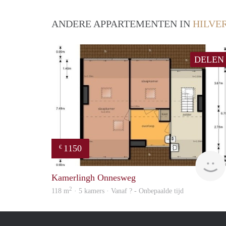
ANDERE APPARTEMENTEN IN
HILVE
DELEN
1150
€
Kamerlingh Onnesweg
2
118 m
· 5 kamers · Vanaf ? - Onbepaalde tijd