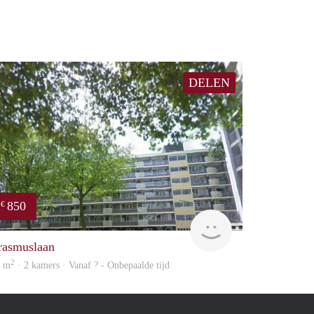
DELEN
850
€
rent
rasmuslaan
2
5 m
· 2 kamers · Vanaf ? - Onbepaalde tijd