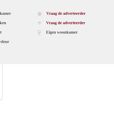
dkamer
Vraag de adverteerder
uken
Vraag de adverteerder
t
Eigen woonkamer
rdeur