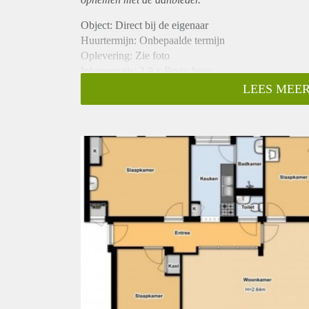
Object: Direct bij de eigenaar
Huurtermijn: Onbepaalde termijn
Oplevering: Zie foto
Inkomen eis: 2,9 x Bruto huur
Garantiestelling mogelijk: Ja
LEES MEER
Borg: 1 Maand
Bemiddeling kosten: Nee
Woningdelers toegestaan: Ja
Huisdieren toegestaan: Afhankelijk van de Eigenaar
Huurtoeslag grens: Nee
Geschikt voor studenten: Afhankelijk van de Eigena