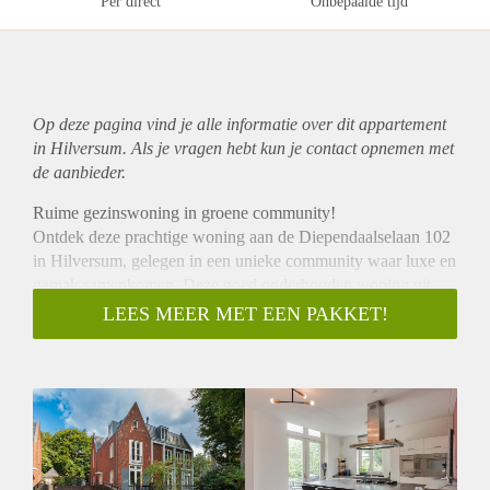
Per direct
Onbepaalde tijd
Op deze pagina vind je alle informatie over dit
appartement
in Hilversum. Als je vragen hebt kun je contact opnemen met
de aanbieder.
Ruime gezinswoning in groene community!
Ontdek deze prachtige woning aan de Diependaalselaan 102
in Hilversum, gelegen in een unieke community waar luxe en
gemak samenkomen. Deze goed onderhouden woning uit
2006 biedt maar liefst 4 slaapkamers en heeft een
LEES MEER MET EEN PAKKET!
woonoppervlakte van 245 m² op een royaal perceel van 361
m².
Comfort en gemak in één. De woning is volledig uitgerust
volgens de modernste bouweisen, met uitstekende isolatie,
zonnepanelen en een energielabel A. Je kunt rekenen op lage
energiekosten en optimaal comfort. De woning biedt niet
alleen ruimte voor het hele gezin, maar is ook ideaal voor