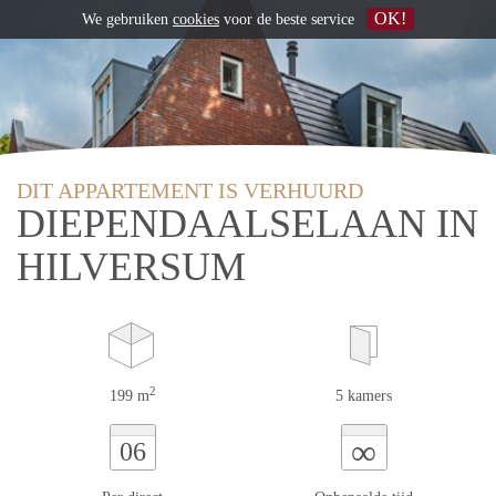
OK!
We gebruiken
cookies
voor de beste service
DIT APPARTEMENT IS VERHUURD
DIEPENDAALSELAAN IN
HILVERSUM
2
199 m
5 kamers
∞
06