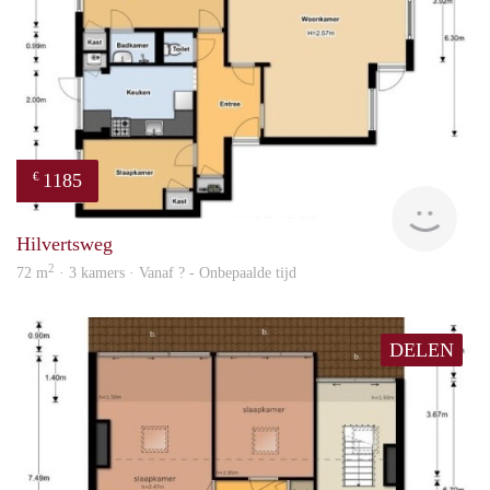
1185
€
finde
Hilvertsweg
2
72 m
· 3 kamers · Vanaf ? - Onbepaalde tijd
DELEN