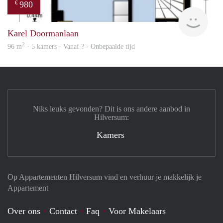
980
€
Woni
Karel Doormanlaan
2
96 m
· 5 kamers · Vanaf ? - Onbepaalde tijd
Niks leuks gevonden? Dit is ons andere aanbod in
Hilversum:
Kamers
Op Appartementen Hilversum vind en verhuur je makkelijk je
Appartement
Over ons
Contact
Faq
Voor Makelaars