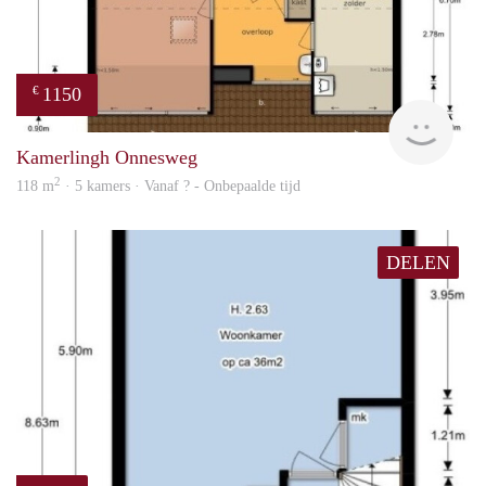
1150
€
finde
Kamerlingh Onnesweg
2
118 m
· 5 kamers · Vanaf ? - Onbepaalde tijd
DELEN