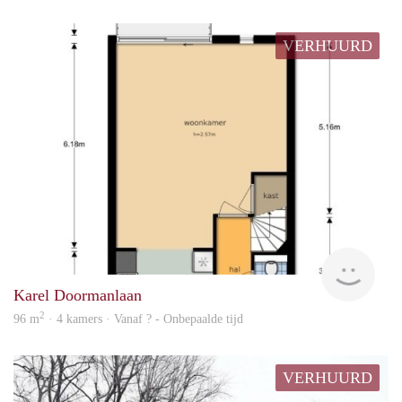
VERHUURD
rent
Karel Doormanlaan
2
96 m
· 4 kamers · Vanaf ? - Onbepaalde tijd
VERHUURD