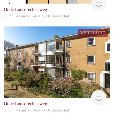
Oude Loosdrechtseweg
2
80 m
· 4 kamers · Vanaf ? - Onbepaalde tijd
VERHUURD
rent
Oude Loosdrechtseweg
2
80 m
· 4 kamers · Vanaf ? - Onbepaalde tijd