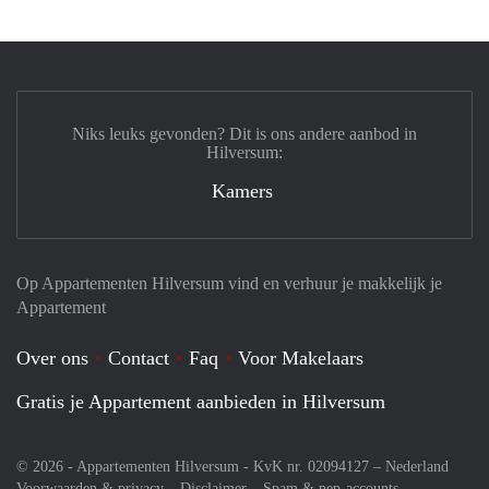
Niks leuks gevonden? Dit is ons andere aanbod in
Hilversum:
Kamers
Op Appartementen Hilversum vind en verhuur je makkelijk je
Appartement
Over ons
Contact
Faq
Voor Makelaars
Gratis je Appartement aanbieden in Hilversum
© 2026 - Appartementen Hilversum - KvK nr. 02094127 –
Nederland
Voorwaarden & privacy
Disclaimer
Spam & nep-accounts