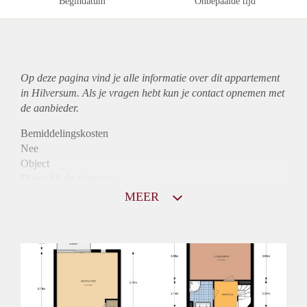
Begindatum
Onbepaalde tijd
Op deze pagina vind je alle informatie over dit
appartement
in Hilversum. Als je vragen hebt kun je contact opnemen met
de aanbieder.
Bemiddelingskosten
Nee
Object
Direct bij de eigenaar
Borg
MEER
1280
Garantiestelling
Mogelijk
Huurtoeslag
Niet mogelijk
Inkomen eis
2,9 X Maandhuur Bruto