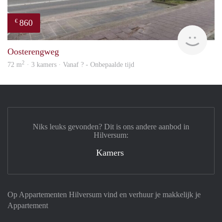
860
€
rent
Oosterengweg
2
72 m
· 3 kamers · Vanaf ? - Onbepaalde tijd
Niks leuks gevonden? Dit is ons andere aanbod in
Hilversum:
Kamers
Op Appartementen Hilversum vind en verhuur je makkelijk je
Appartement