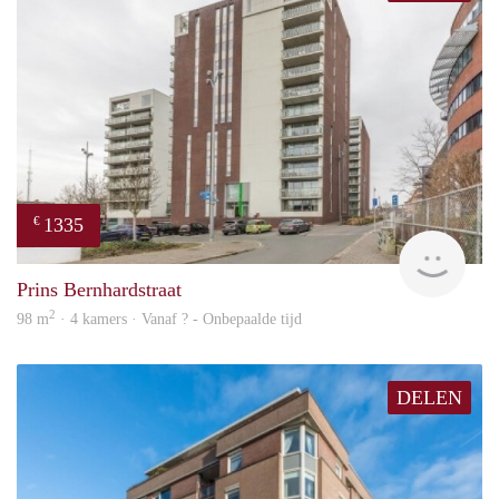
1335
€
finde
Prins Bernhardstraat
2
98 m
· 4 kamers · Vanaf ? - Onbepaalde tijd
DELEN