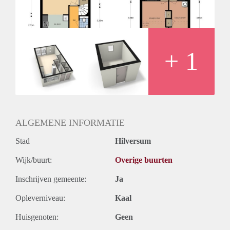
Huurtermijn
Onbepaalde termijn
Oplevering
Kaal
+ 1
ALGEMENE INFORMATIE
Stad
Hilversum
Wijk/buurt:
Overige buurten
Inschrijven gemeente:
Ja
Opleverniveau:
Kaal
Huisgenoten:
Geen