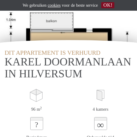
OK!
We gebruiken
cookies
voor de beste service
DIT APPARTEMENT IS VERHUURD
KAREL DOORMANLAAN
IN HILVERSUM
2
96 m
4 kamers
∞
?