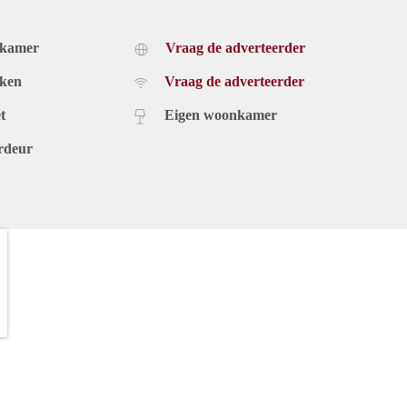
dkamer
Vraag de adverteerder
uken
Vraag de adverteerder
t
Eigen woonkamer
rdeur