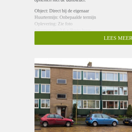
Object: Direct bij de eigenaar
Huurtermijn: Onbepaalde termijn
Oplevering: Zie foto
Inkomen eis: 2,6 x Bruto huur
Garantiestelling mogelijk: Ja
LEES MEER
Borg: 1 Maand
Bemiddeling kosten: Nee
Woningdelers toegestaan: Ja
Huisdieren toegestaan: Afhankelijk van de Eigenaar
Huurtoeslag grens: Nee
Geschikt voor studenten: Afhankelijk van de Eigena