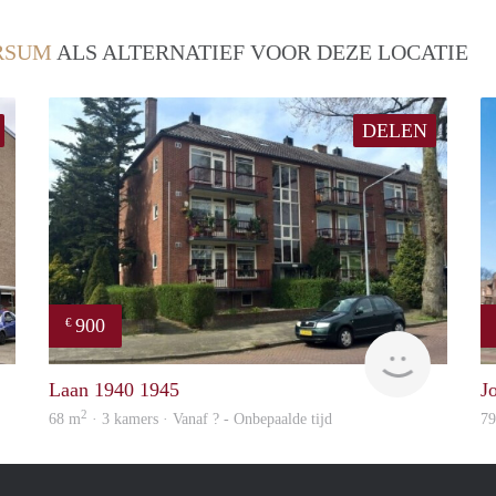
RSUM
ALS ALTERNATIEF VOOR DEZE LOCATIE
DELEN
900
€
Woning
rent
Laan 1940 1945
J
2
68 m
· 3 kamers · Vanaf ? - Onbepaalde tijd
7