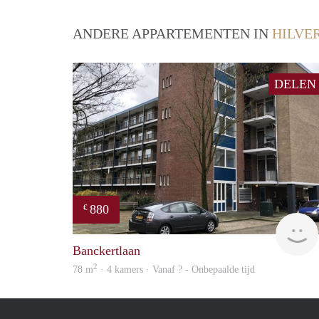
ANDERE APPARTEMENTEN IN
HILVE
DELEN
880
€
Banckertlaan
2
78 m
· 4 kamers · Vanaf ? - Onbepaalde tijd