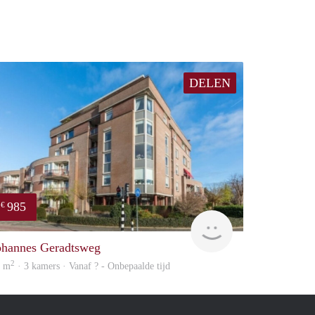
DELEN
985
€
Woning
ohannes Geradtsweg
2
9 m
· 3 kamers · Vanaf ? - Onbepaalde tijd