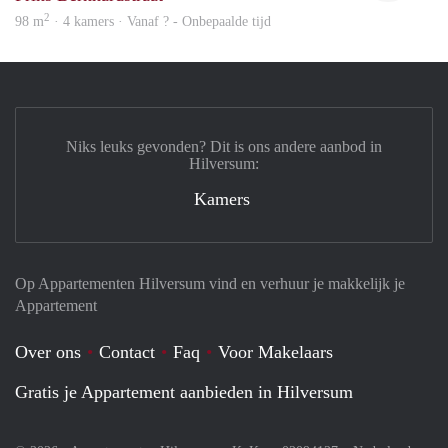
2
98 m
· 4 kamers · Vanaf ? - Onbepaalde tijd
Niks leuks gevonden? Dit is ons andere aanbod in
Hilversum:
Kamers
Op Appartementen Hilversum vind en verhuur je makkelijk je
Appartement
Over ons
Contact
Faq
Voor Makelaars
Gratis je Appartement aanbieden in Hilversum