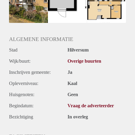
Inkomen eis
2,8 X Maandhuur Bruto
Huurtermijn
Onbepaalde termijn
Oplevering
Kaal
ALGEMENE INFORMATIE
Stad
Hilversum
Wijk/buurt:
Overige buurten
Inschrijven gemeente:
Ja
Opleverniveau:
Kaal
Huisgenoten:
Geen
Begindatum:
Vraag de adverteerder
Bezichtiging
In overleg