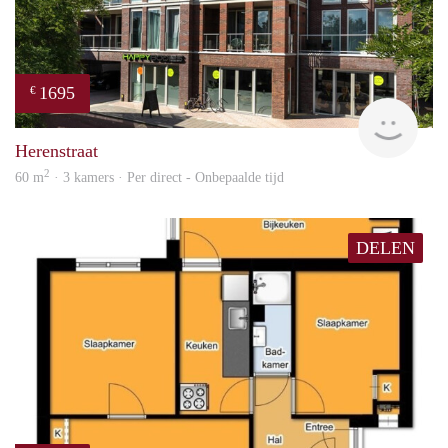
1695
€
NE
Herenstraat
2
60 m
· 3 kamers · Per direct - Onbepaalde tijd
DELEN