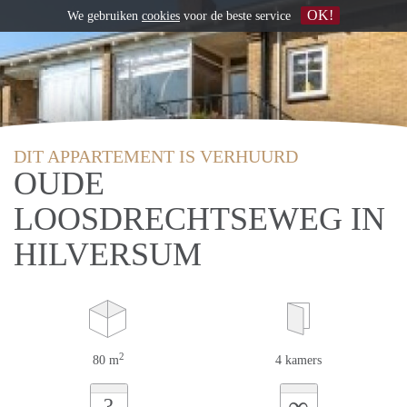
OK!
We gebruiken
cookies
voor de beste service
DIT APPARTEMENT IS VERHUURD
OUDE
LOOSDRECHTSEWEG IN
HILVERSUM
2
80 m
4 kamers
∞
?