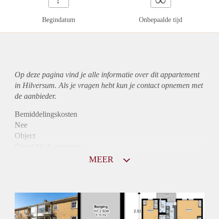
Begindatum
Onbepaalde tijd
Op deze pagina vind je alle informatie over dit
appartement
in Hilversum. Als je vragen hebt kun je contact opnemen met
de aanbieder.
Bemiddelingskosten
Nee
Object
Direct bij de eigenaar
Borg
MEER
975
Garantiestelling
Mogelijk
Huurtoeslag
Niet mogelijk