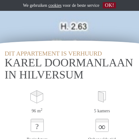
OK!
We gebruiken
cookies
voor de beste service
DIT APPARTEMENT IS VERHUURD
KAREL DOORMANLAAN
IN HILVERSUM
2
96 m
5 kamers
∞
?