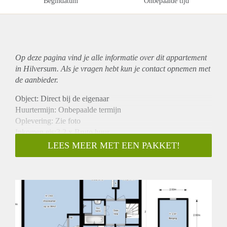
Begindatum
Onbepaalde tijd
Op deze pagina vind je alle informatie over dit
appartement
in Hilversum. Als je vragen hebt kun je contact opnemen met
de aanbieder.
Object: Direct bij de eigenaar
Huurtermijn: Onbepaalde termijn
Oplevering: Zie foto
Inkomen eis:3,2 x Bruto huur
Garantiestelling mogelijk: Ja
LEES MEER MET EEN PAKKET!
Borg: 1 Maand
Bemiddeling kosten: Nee
Woningdelers toegestaan: Ja
Huisdieren toegestaan: Afhankelijk van de Eigenaar
Huurtoeslag grens: Nee
Geschikt voor studenten: Afhankelijk van de Eigenaar