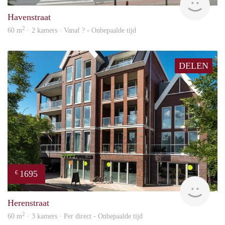
Havenstraat
2
60 m
· 2 kamers · Vanaf ? - Onbepaalde tijd
DELEN
1695
€
NE
Herenstraat
2
60 m
· 3 kamers · Per direct - Onbepaalde tijd