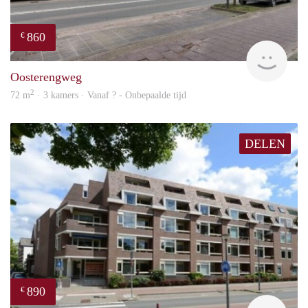
860
€
rent
Oosterengweg
2
72 m
· 3 kamers · Vanaf ? - Onbepaalde tijd
DELEN
890
€
finde