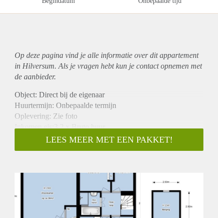
Begindatum
Onbepaalde tijd
Op deze pagina vind je alle informatie over dit
appartement
in Hilversum. Als je vragen hebt kun je contact opnemen met
de aanbieder.
Object: Direct bij de eigenaar
Huurtermijn: Onbepaalde termijn
Oplevering: Zie foto
Inkomen eis:3,2 x Bruto huur
Garantiestelling mogelijk: Ja
LEES MEER MET EEN PAKKET!
Borg: 1 Maand
Bemiddeling kosten: Nee
Woningdelers toegestaan: Ja
Huisdieren toegestaan: Afhankelijk van de Eigenaar
Huurtoeslag grens: Nee
Geschikt voor studenten: Afhankelijk van de Eigenaar