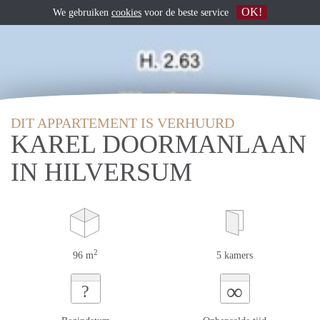
OK!
We gebruiken
cookies
voor de beste service
DIT APPARTEMENT IS VERHUURD
KAREL DOORMANLAAN
IN HILVERSUM
2
96 m
5 kamers
∞
?