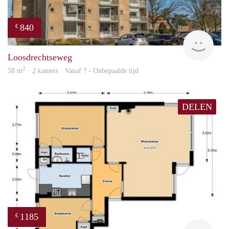
840
€
finde
Loosdrechtseweg
2
58 m
· 2 kamers · Vanaf ? - Onbepaalde tijd
DELEN
1185
€
finde